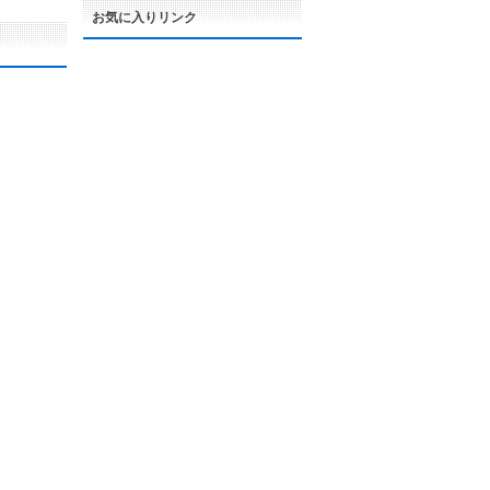
お気に入りリンク