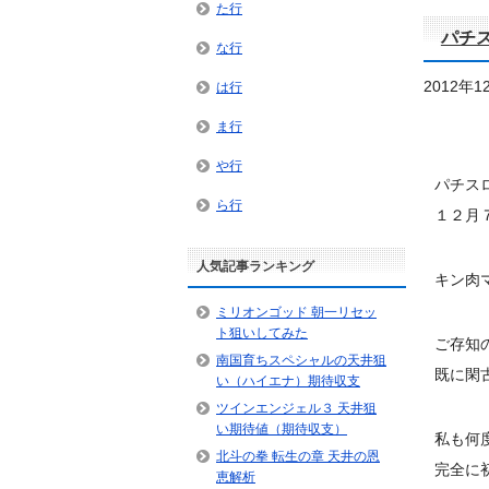
た行
パチ
な行
2012年1
は行
ま行
や行
パチス
ら行
１２月
人気記事ランキング
キン肉
ミリオンゴッド 朝一リセッ
ト狙いしてみた
ご存知
南国育ちスペシャルの天井狙
既に閑古
い（ハイエナ）期待収支
ツインエンジェル３ 天井狙
い期待値（期待収支）
私も何
北斗の拳 転生の章 天井の恩
完全に
恵解析