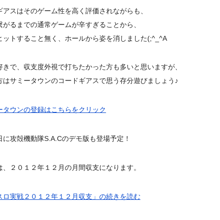
ギアスはそのゲーム性を高く評価されながらも、
繋がるまでの通常ゲームが辛すぎることから、
ヒットすること無く、ホールから姿を消しました(;^_^A
好きで、収支度外視で打ちたかった方も多いと思いますが、
方はサミータウンのコードギアスで思う存分遊びましょう♪
ータウンの登録はこちらをクリック
日に攻殻機動隊S.A.Cのデモ版も登場予定！
は、２０１２年１２月の月間収支になります。
スロ実戦２０１２年１２月収支」の続きを読む