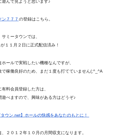
に遊んで見ようと思います♪
ソン７７７
の登録はこちら。
、サミータウンでは、
零-が１１月２日に正式配信済み！
はホールで実戦したい機種なんですが、
数で稼働良好のため、まだ１度も打てていません(;^_^A
に有料会員登録した方は、
間遊べますので、興味がある方はどうぞ♪
77タウン.net】ホールの快感をあなたのもとに！
は、２０１２年１０月の月間収支になります。