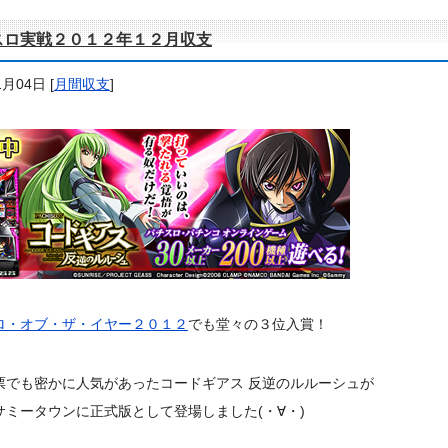
スロ実戦２０１２年１２月収支
1月04日
[
月間収支
]
ロ・オブ・ザ・イヤー２０１２
でも堂々の３位入賞！
票でも密かに人気があったコードギアス 反逆のルルーシュが
サミータウンに正式版として登場しました(・∀・)