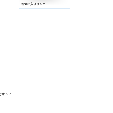
お気に入りリンク
ます＾＾