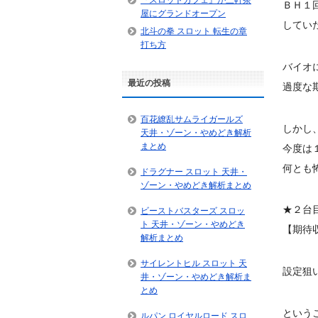
『スロットカフェ』が三軒茶
ＢＨ１
屋にグランドオープン
してい
北斗の拳 スロット 転生の章
打ち方
バイオ
最近の投稿
過度な
百花繚乱サムライガールズ
しかし
天井・ゾーン・やめどき解析
まとめ
今度は
何とも
ドラグナー スロット 天井・
ゾーン・やめどき解析まとめ
★２台
ビーストバスターズ スロッ
ト 天井・ゾーン・やめどき
【期待
解析まとめ
サイレントヒル スロット 天
設定狙
井・ゾーン・やめどき解析ま
とめ
という
ルパン ロイヤルロード スロ