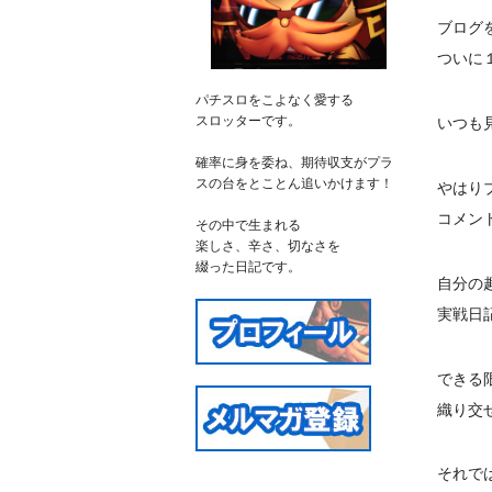
ブログ
ついに
パチスロをこよなく愛する
スロッターです。
いつも
確率に身を委ね、期待収支がプラ
スの台をとことん追いかけます！
やはり
コメン
その中で生まれる
楽しさ、辛さ、切なさを
綴った日記です。
自分の
実戦日
できる
織り交
それで