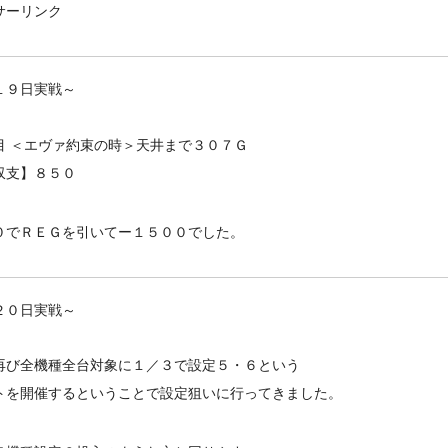
サーリンク
１９日実戦～
目 ＜エヴァ約束の時＞天井まで３０７Ｇ
収支】８５０
０でＲＥＧを引いてー１５００でした。
２０日実戦～
再び全機種全台対象に１／３で設定５・６という
トを開催するということで設定狙いに行ってきました。