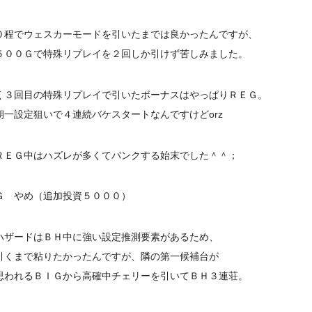
０程でウェスカーモードを引いたまでは良かったんですが、
５００Ｇで特殊リプレイを２回しか引けず苦しみました。
く３回目の特殊リプレイで引いたボーナスはやっぱりＲＥＧ。
朝一設定狙いで４連続バケスタートなんですけどorz
ＲＥＧ中はハズレが多くてパンクする始末でした＾＾；
Ｇ やめ（追加投資５０００）
ハザードはＢＨ中に強い設定推測要素があるため、
引くまで粘りたかったんですが、隣の第一候補台が
思われるＢＩＧから高確中チェリーを引いてＢＨ３連荘。