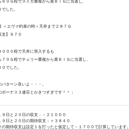
ら６０Ｇ程でスイカ重複から黄ＢＩＧに当選し、
０でした。
目 ＜エヴァ約束の時＞天井まで２８７Ｇ
収支】９７０
９０００程で天井に突入するも
ら７０Ｇ程でチェリー重複から黄ＢＩＧに当選し、
００でした。
のパターン良いよ・・・。
のボーナス３連荘とかきつすぎです＾＾；
１９日と２０日の収支：－２１０００
１９日と２０日の期待収支：＋３８４０
オの期待収支は設定１を打ったと仮定して－１７００で計算しています