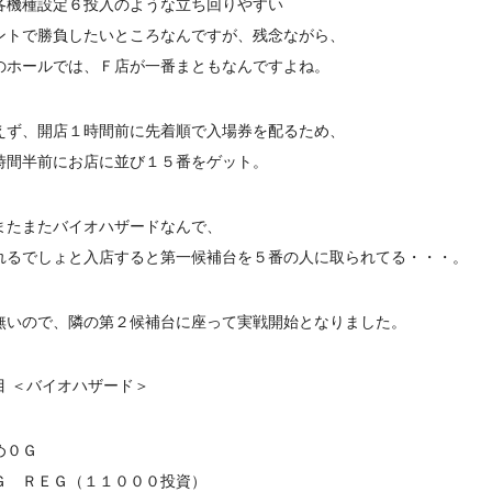
各機種設定６投入のような立ち回りやすい
ントで勝負したいところなんですが、残念ながら、
のホールでは、Ｆ店が一番まともなんですよね。
えず、開店１時間前に先着順で入場券を配るため、
時間半前にお店に並び１５番をゲット。
またまたバイオハザードなんで、
れるでしょと入店すると第一候補台を５番の人に取られてる・・・。
無いので、隣の第２候補台に座って実戦開始となりました。
目 ＜バイオハザード＞
め０Ｇ
Ｇ ＲＥＧ（１１０００投資）