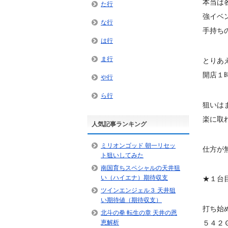
本当は
た行
強イベ
な行
手持ち
は行
ま行
とりあ
開店１
や行
ら行
狙いは
楽に取
人気記事ランキング
ミリオンゴッド 朝一リセッ
仕方が
ト狙いしてみた
南国育ちスペシャルの天井狙
い（ハイエナ）期待収支
★１台
ツインエンジェル３ 天井狙
い期待値（期待収支）
打ち始
北斗の拳 転生の章 天井の恩
恵解析
５４２