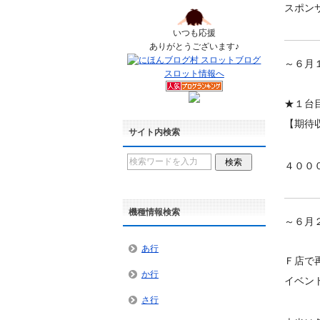
スポン
いつも応援
ありがとうございます♪
～６月
★１台
【期待
サイト内検索
４００
機種情報検索
～６月
あ行
Ｆ店で
か行
イベン
さ行