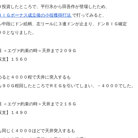
０投資したところで、平行氷から田吾作が登場したため、
ＢＩＧボーナス成立後の小役獲得打法
で打ってみると、
ル中段にドン絵柄、左リールに３連ドンが止まり、ドンＢＩＧ確定
００となりました。
目 ＜エヴァ約束の時＞天井まで２０９Ｇ
収支】１５６０
めると４０００程で天井に突入するも
ら９０Ｇ程回したところでＲＥＧを引いてしまい、－４０００でした。
目 ＜エヴァ約束の時＞天井まで２１６Ｇ
収支】１４９０
も同じく４０００ほどで天井突入するも