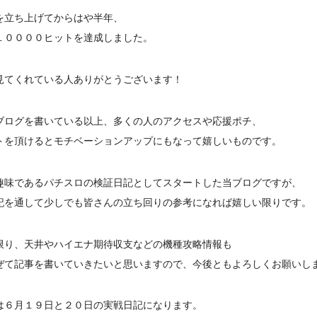
を立ち上げてからはや半年、
１００００ヒットを達成しました。
見てくれている人ありがとうございます！
ブログを書いている以上、多くの人のアクセスや応援ポチ、
トを頂けるとモチベーションアップにもなって嬉しいものです。
趣味であるパチスロの検証日記としてスタートした当ブログですが、
記を通して少しでも皆さんの立ち回りの参考になれば嬉しい限りです。
限り、天井やハイエナ期待収支などの機種攻略情報も
ぜて記事を書いていきたいと思いますので、今後ともよろしくお願いし
は６月１９日と２０日の実戦日記になります。