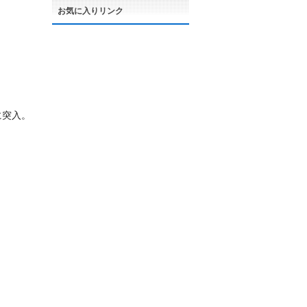
お気に入りリンク
に突入。