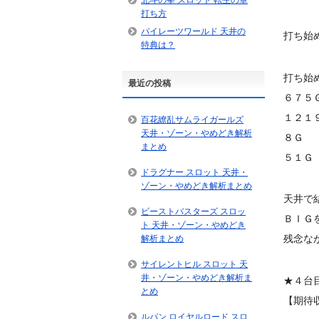
北斗の拳 スロット 転生の章
打ち方
パイレーツワールド 天井の
打ち始
特典は？
打ち始
最近の投稿
６７５
１２１
百花繚乱サムライガールズ
天井・ゾーン・やめどき解析
８Ｇ
まとめ
５１
ドラグナー スロット 天井・
ゾーン・やめどき解析まとめ
天井で
ビーストバスターズ スロッ
ＢＩＧ
ト 天井・ゾーン・やめどき
残念な
解析まとめ
サイレントヒル スロット 天
井・ゾーン・やめどき解析ま
★４台
とめ
【期待
ルパン ロイヤルロード スロ