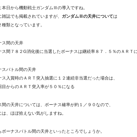
よ本日から機動戦士ガンダムⅢの導入ですね。
に雑誌でも掲載されていますが、
ガンダムⅢの天井について
は
２種類となっています。
ナス間の天井
ナス間７８２G消化後に当選したボーナスは継続率８７．５％のＡＲＴ
ナスバトル間の天井
ナス入賞時のＡＲＴ突入抽選に１２連続非当選だった場合は、
目からのＡＲＴ突入率が５０％になる
ス間の天井については、ボーナス確率が約１／９０なので、
には、ほぼ拾えない気がしますね。
らボーナスバトル間の天井といったところでしょうか。