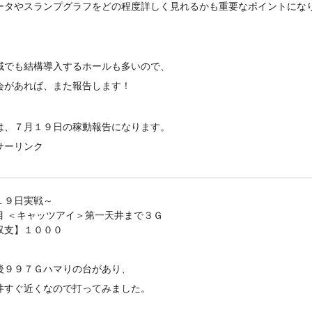
ータやスランプグラフをどの程度詳しく見れるかも重要なポイントにな
域でも結構導入するホールも多いので、
会があれば、また報告します！
は、７月１９日の稼動報告になります。
サーリンク
１９日実戦～
目 ＜キャッツアイ＞第一天井まで３Ｇ
収支】１０００
後９９７Ｇハマりの台があり、
井すぐ近くなので打ってみました。