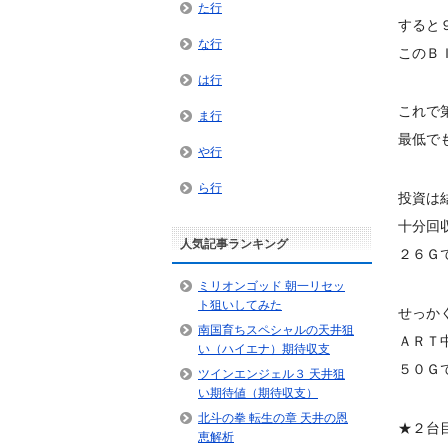
た行
すると
な行
このＢ
は行
これで
ま行
最低で
や行
ら行
投資は
十分回
人気記事ランキング
２６Ｇ
ミリオンゴッド 朝一リセッ
ト狙いしてみた
せっか
南国育ちスペシャルの天井狙
ＡＲＴ
い（ハイエナ）期待収支
５０Ｇ
ツインエンジェル３ 天井狙
い期待値（期待収支）
北斗の拳 転生の章 天井の恩
★２台
恵解析