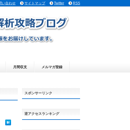
問い合わせ
サイトマップ
Twitter
RSS
月間収支
メルマガ登録
スポンサーリンク
逆アクセスランキング