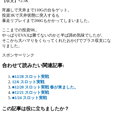
【収支】+2.5K
宵越しで天井まで110Gの台をゲット。
投資3Kで天井状態に突入するも
暴走リプレイまで266Gもかかってしまいました。
ここまでの投資9K。
やっぱりEVA3は勝てないのかと半ば諦め気味でしたが、
そこから大ハマりをくらってくれたおかげでプラス収支にな
りました。
スポンサーリンク
合わせて読みたい関連記事:
■12/28 スロット実戦
12/6 スロット実戦
■12/20 スロット実戦 春が来ました。
■12/21 スロット実戦
■1/24 スロット実戦
この記事は役に立ちましたか？