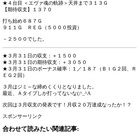
★４台目 ＜エヴァ魂の軌跡＞天井まで３１３Ｇ
【期待収支】１３７０
打ち始め６８７Ｇ
９１１Ｇ ＲＥＧ（５０００投資）
－２５００でした。
★３月３１日の収支：＋１５００
★３月３１日の期待収支：＋３０５０
★３月３１日のボーナス確率：１／１８７（ＢＩＧ２回、Ｒ
ＥＧ２回）
３月はジミ～な締めくくりとなりました。
最近、Ａタイプしか打ってないな(;^_^A
次回は３月収支の発表です！月収２０万達成なったか！？
スポンサーリンク
合わせて読みたい関連記事: