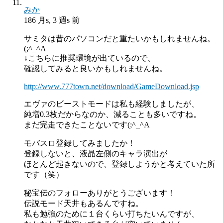
みか
186 月s, 3 週s 前
サミタは昔のパソコンだと重たいかもしれませんね。
(;^_^A
↓こちらに推奨環境が出ているので、
確認してみると良いかもしれませんね。
http://www.777town.net/download/GameDownload.jsp
エヴァのビーストモードは私も経験しましたが、
純増0.3枚だからなのか、減ることも多いですね。
まだ完走できたことないです(;^_^A
モバスロ登録してみましたか！
登録しないと、液晶左側のキャラ演出が
ほとんど起きないので、登録しようかと考えていた所
です（笑）
秘宝伝のフォローありがとうございます！
伝説モード天井もあるんですね。
私も勉強のために１台くらい打ちたいんですが、