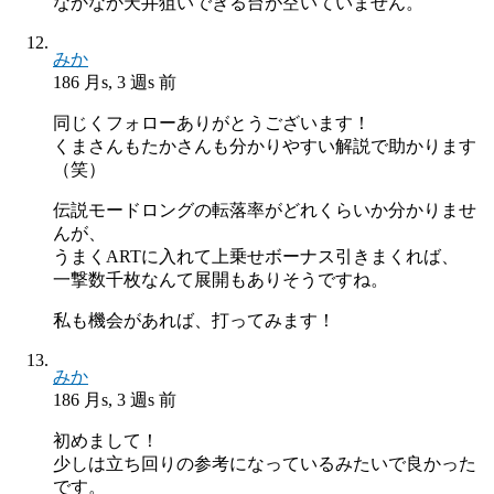
なかなか天井狙いできる台が空いていません。
みか
186 月s, 3 週s 前
同じくフォローありがとうございます！
くまさんもたかさんも分かりやすい解説で助かります
（笑）
伝説モードロングの転落率がどれくらいか分かりませ
んが、
うまくARTに入れて上乗せボーナス引きまくれば、
一撃数千枚なんて展開もありそうですね。
私も機会があれば、打ってみます！
みか
186 月s, 3 週s 前
初めまして！
少しは立ち回りの参考になっているみたいで良かった
です。