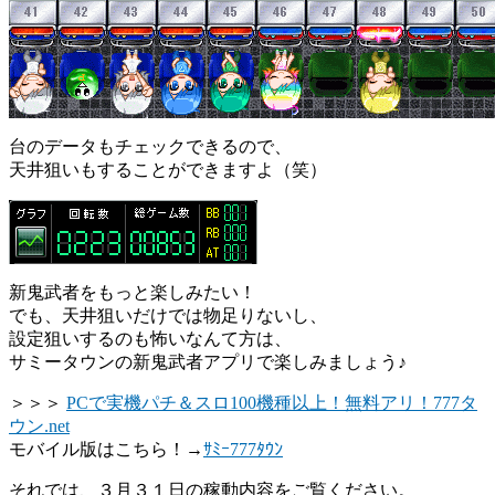
台のデータもチェックできるので、
天井狙いもすることができますよ（笑）
新鬼武者をもっと楽しみたい！
でも、天井狙いだけでは物足りないし、
設定狙いするのも怖いなんて方は、
サミータウンの新鬼武者アプリで楽しみましょう♪
＞＞＞
PCで実機パチ＆スロ100機種以上！無料アリ！777タ
ウン.net
モバイル版はこちら！→
ｻﾐｰ777ﾀｳﾝ
それでは、３月３１日の稼動内容をご覧ください。