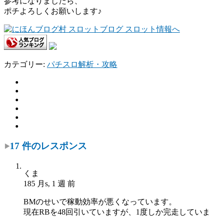
参考になりましたら、
ポチよろしくお願いします♪
カテゴリー:
パチスロ解析・攻略
17 件のレスポンス
くま
185 月s, 1 週 前
BMのせいで稼動効率が悪くなっています。
現在RBを48回引いていますが、1度しか完走していま