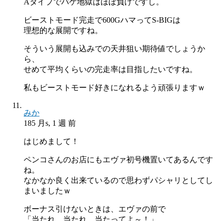
Aタイプでバケ地獄はほぼ負けですし。
ビーストモード完走で600GハマってS-BIGは
理想的な展開ですね。
そういう展開も込みでの天井狙い期待値でしょうか
ら、
せめて平均くらいの完走率は目指したいですね。
私もビーストモード好きになれるよう頑張りますｗ
みか
185 月s, 1 週 前
はじめまして！
ペンコさんのお店にもエヴァ初号機置いてあるんです
ね。
なかなか良く出来ているので思わずパシャリとしてし
まいましたｗ
ボーナス引けないときは、エヴァの前で
「当たれ、当たれ、当たってよ～！」