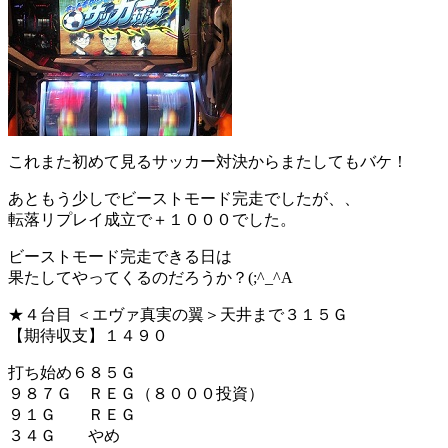
これまた初めて見るサッカー対決からまたしてもバケ！
あともう少しでビーストモード完走でしたが、、
転落リプレイ成立で＋１０００でした。
ビーストモード完走できる日は
果たしてやってくるのだろうか？(;^_^A
★４台目 ＜エヴァ真実の翼＞天井まで３１５Ｇ
【期待収支】１４９０
打ち始め６８５Ｇ
９８７Ｇ ＲＥＧ（８０００投資）
９１Ｇ ＲＥＧ
３４Ｇ やめ