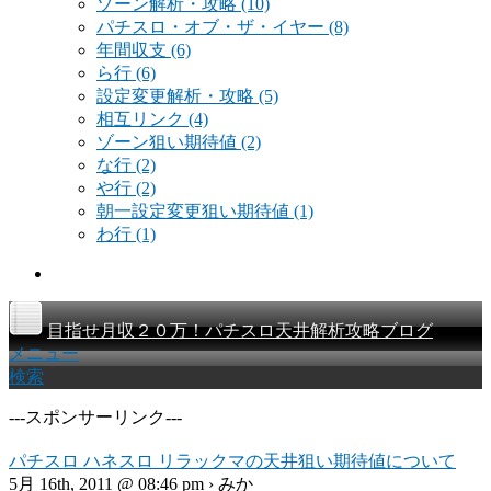
ゾーン解析・攻略
(10)
パチスロ・オブ・ザ・イヤー
(8)
年間収支
(6)
ら行
(6)
設定変更解析・攻略
(5)
相互リンク
(4)
ゾーン狙い期待値
(2)
な行
(2)
や行
(2)
朝一設定変更狙い期待値
(1)
わ行
(1)
目指せ月収２０万！パチスロ天井解析攻略ブログ
メニュー
検索
---スポンサーリンク---
パチスロ ハネスロ リラックマの天井狙い期待値について
5月 16th, 2011 @ 08:46 pm › みか