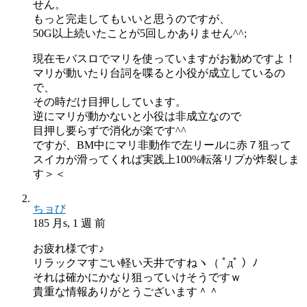
せん。
もっと完走してもいいと思うのですが、
50G以上続いたことが5回しかありません^^;
現在モバスロでマリを使っていますがお勧めですよ！
マリが動いたり台詞を喋ると小役が成立しているの
で、
その時だけ目押ししています。
逆にマリが動かないと小役は非成立なので
目押し要らずで消化が楽です^^
ですが、BM中にマリ非動作で左リールに赤７狙って
スイカが滑ってくれば実践上100%転落リプが炸裂しま
す＞＜
ちョび
185 月s, 1 週 前
お疲れ様です♪
リラックマすごい軽い天井ですねヽ（ ﾟдﾟ ）ﾉ
それは確かにかなり狙っていけそうですｗ
貴重な情報ありがとうございます＾＾