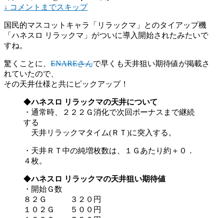
↓ コメントまでスキップ
国民的マスコットキャラ「リラックマ」とのタイアップ機
「ハネスロ リラックマ」がついに導入開始されたみたいで
すね。
驚くことに、
ENAREさん
で早くも天井狙い期待値が掲載さ
れていたので、
その天井仕様と共にピックアップ！
◆
ハネスロ リラックマの天井について
・通常時、２２２Ｇ消化で次回ボーナスまで継続
する
天井リラックマタイム(ＲＴ)に突入する。
・天井ＲＴ中の純増枚数は、１Ｇあたり約＋０．
４枚。
◆
ハネスロ リラックマの天井狙い期待値
・開始Ｇ数
８２Ｇ ３２０円
１０２Ｇ ５００円