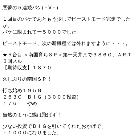
悪夢の５連続バケ(・∀・)
１回目のバケであともう少しでビーストモード完走でした
が、
バケに阻まれてー５０００でした。
ビーストモード、次の新機種では外れますように・・・。
★５台目 ＜南国育ちＳＰ＞第一天井まで３８６Ｇ、ＡＲＴ
３回スルー
【期待収支】１８７０
久しぶりの南国ＳＰ！
打ち始め１９５Ｇ
２６３Ｇ ＢＩＧ（３０００投資）
１７Ｇ やめ
当然のように蝶は飛ばず！
少ない投資でＢＩＧを引いてくれたおかげで、
＋１０００になりました。