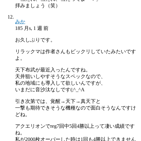
拝みましょう（笑）
みか
185 月s, 1 週 前
お久しぶりです。
リラックマは作者さんもビックリしていたみたいです
よ。
天下布武が最近入ったんですね。
天井狙いしやすそうなスペックなので、
私の地域にも導入して欲しいんですが、
いまだに音沙汰なしです(;^_^A
引き次第では、覚醒→天下→真天下と
一撃も期待できそうな機種なので面白そうなんですけ
どね。
アクエリオンでreg7回中5回4勝以上って凄い成績です
ね。
私が2000枚オーバーした時は1回も4勝以上できません