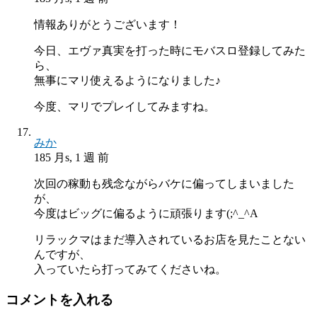
情報ありがとうございます！
今日、エヴァ真実を打った時にモバスロ登録してみた
ら、
無事にマリ使えるようになりました♪
今度、マリでプレイしてみますね。
みか
185 月s, 1 週 前
次回の稼動も残念ながらバケに偏ってしまいました
が、
今度はビッグに偏るように頑張ります(;^_^A
リラックマはまだ導入されているお店を見たことない
んですが、
入っていたら打ってみてくださいね。
コメントを入れる