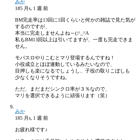
みか
185 月s, 1 週 前
BM完走率は13回に1回くらいと何かの雑誌で見た気が
するのですが、
本当に完走しませんよね～(;^_^A
私もBM13回以上は引いてますが、一度も完走できま
せん。
モバスロやりこむとマリ登場するんですね！
小役成立とほぼ連動しているみたいなので、
目押しも楽になるでしょうし、子役の取りこぼしも
少なくなりそうですね。
ただ、まだまだシンクロ率が３％なので、
マリを選択できるように頑張ります（笑）
みか
185 月s, 1 週 前
お疲れ様です♪