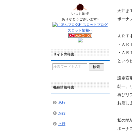
天井ま
いつも応援
ボーナ
ありがとうございます♪
ＡＲＴ
・ＡＲ
・ＡＲ
サイト内検索
という
設定変
朝一、
機種情報検索
再びリ
あ行
お店に
か行
私の地
さ行
ボーナ