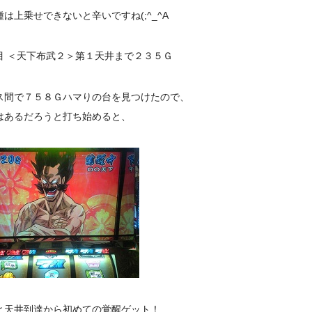
は上乗せできないと辛いですね(;^_^A
目 ＜天下布武２＞第１天井まで２３５Ｇ
ス間で７５８Ｇハマりの台を見つけたので、
はあるだろうと打ち始めると、
と天井到達から初めての覚醒ゲット！