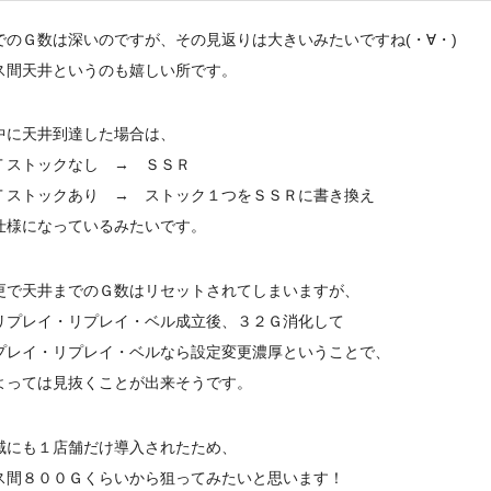
でのＧ数は深いのですが、その見返りは大きいみたいですね(・∀・)
ス間天井というのも嬉しい所です。
中に天井到達した場合は、
Ｔストックなし → ＳＳＲ
Ｔストックあり → ストック１つをＳＳＲに書き換え
仕様になっているみたいです。
更で天井までのＧ数はリセットされてしまいますが、
リプレイ・リプレイ・ベル成立後、３２Ｇ消化して
プレイ・リプレイ・ベルなら設定変更濃厚ということで、
よっては見抜くことが出来そうです。
域にも１店舗だけ導入されたため、
ス間８００Ｇくらいから狙ってみたいと思います！