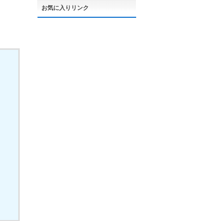
お気に入りリンク