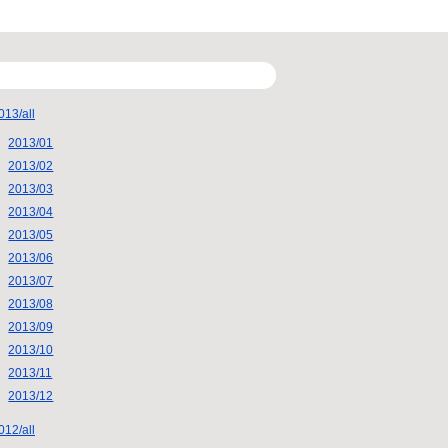
013/all
2013/01
2013/02
2013/03
2013/04
2013/05
2013/06
2013/07
2013/08
2013/09
2013/10
2013/11
2013/12
012/all