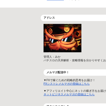
アドレス
管理人：みか
パチスロの天井解析・攻略情報を分かりやすくお
メルマガ配信中！
▼FXで稼ぐための戦略的思考をお届け！
FXシストレメルマガの登録はこちら
▼アフィリエイト中心にネットの稼ぎ方をお届け
ネットビジネスメルマガの登録はこちら