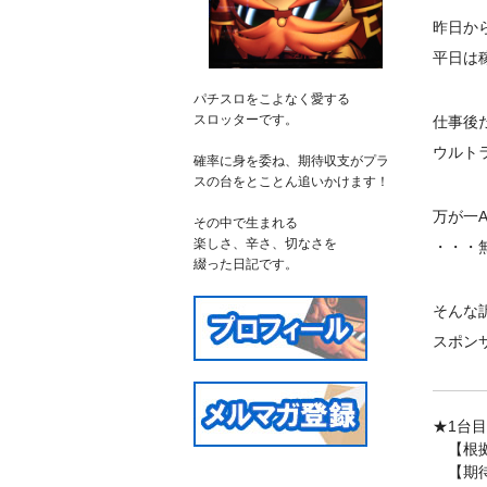
昨日か
平日は
パチスロをこよなく愛する
スロッターです。
仕事後
ウルト
確率に身を委ね、期待収支がプラ
スの台をとことん追いかけます！
万が一
その中で生まれる
楽しさ、辛さ、切なさを
・・・
綴った日記です。
そんな
スポン
★1台目
【根拠
【期待