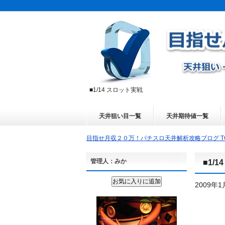
■1/14 スロット実戦
天井狙い目一覧
天井期待値一覧
目指せ月収２０万！パチスロ天井解析攻略ブログ T
管理人：みか
■1/
2009年1