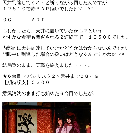
天井到達してくれ～と祈りながら回したんですが、
１２８１Ｇで赤ＢＡＲ揃いでした(;´▽｀A“
０Ｇ ＡＲＴ
もしかしたら、天井に届いていたかも？という
かすかな希望も閉ざされる２連終了で－１３５００でした。
内部的に天井到達していたかどうかは分からないんですが、
開眼中に到達した場合の扱いはどうなるんですかね(;^_^A
結局謎のまま、実戦を終えました・・・。
★６台目 ＜バジリスク２＞天井まで５８４Ｇ
【期待収支】２２００
意気消沈のまま打ち始めた６台目でしたが、