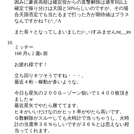
因みに豪炎高校は確定役からの直撃解除は通常B以上
確定で振り分けは天国と50%らしいのですが、その場
合天国否定でも当たるまで打った方が期待値はプラス
なんですかね？(;^_^A
また長々となってしまいました(>_<)すみませんm(__)m
ミッチー
168 月s, 2 週s 前
お疲れ様です！
立ち回りキツそうですね・・・。
最近４桁－稼動が多いような。
今日も星矢の２００Ｇ～ゾーン狙いで１４００枚頂き
ましたｗ
最近星矢でやたら勝ててます。
ヒキがいいだけなのかヒット率がやたら高いです。
Ｇ数解除がスルーしても火時計で当っちゃうし、火時
計の当選率３６％らしいですが３６％とは思えない程
当ってくれます。