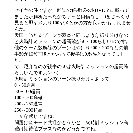
セイヤの件ですが、雑誌の解析(必○本DVD？に載って
ましたが解析だったかちょっと自信なし…)をじっくり
見ると即ヤメより100ヤメとかの方が良いかもしれませ
んね。
天国で当たるゾーンが豪炎と同じような振り分けなの
と火時計ミッションの超高確が50～100らしいのです。
他のゲーム数解除のゾーンはやはり200～250などの前
半50が10%前後とかあって後半は0.数%となってまし
た。
で、厄介なのが後半の50は火時計ミッションの超高確
らしいんですよ(>_<)
火時計ミッションのゾーン振り分けもあって
0～50通常
50～100超高
100～200高確
200～250通常
250～300超高
こんな感じですね。
問題は全モード共通かどうかと、火時計ミッション高
確は期待値プラスなのかどうかですね。