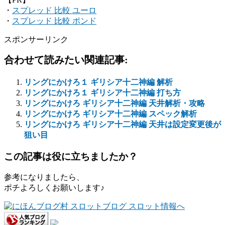
・
スプレッド 比較 ユーロ
・
スプレッド 比較 ポンド
スポンサーリンク
合わせて読みたい関連記事:
リングにかけろ１ ギリシア十二神編 解析
リングにかけろ１ ギリシア十二神編 打ち方
リングにかけろ ギリシア十二神編 天井解析・攻略
リングにかけろ ギリシア十二神編 スペック解析
リングにかけろ ギリシア十二神編 天井は設定変更後が
狙い目
この記事は役に立ちましたか？
参考になりましたら、
ポチよろしくお願いします♪