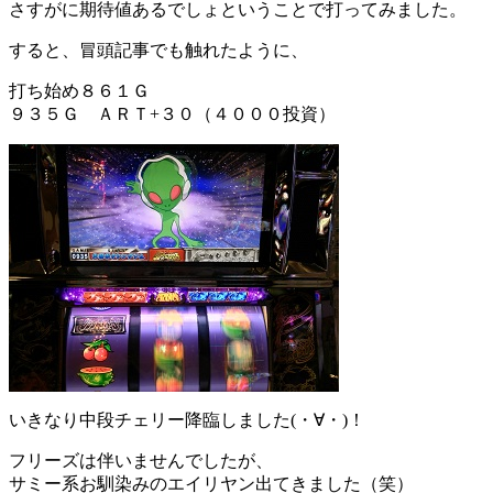
さすがに期待値あるでしょということで打ってみました。
すると、冒頭記事でも触れたように、
打ち始め８６１Ｇ
９３５Ｇ ＡＲＴ+３０（４０００投資）
いきなり中段チェリー降臨しました(・∀・)！
フリーズは伴いませんでしたが、
サミー系お馴染みのエイリヤン出てきました（笑）