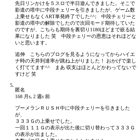
先日リンかけを５スロで半日遊んできました。そこで
影道の塔中に中段チェリーを引きましたが、ゲーム数
上乗せもなくART単発終了でした^^; 中段チェリーと
影道の塔中の解除でしたので次回モード期待していた
のですが、こちらも期待を裏切り1180ほどまで嵌る結
果になりました 笑 中段チェリーの恩恵はそれほどな
いと思います。
追伸 こちらのブログを見るようになってからハイエ
ナ時の天井到達率が跳ね上がりました！ おかげで楽し
く打ててます^^ まあ 収支はほとんどかわってないで
すけど 笑
匿名
168 月s, 2 週s 前
ブーメランＲＵＳＨ中に中段チェリーを引きました
が、
３３３Ｇの上乗せでした。
一回１１１Ｇの表示が出た後に切り替わって３３３Ｇ
の表示が出ました。