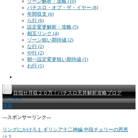
ゾーン解析・攻略
(10)
パチスロ・オブ・ザ・イヤー
(8)
年間収支
(6)
ら行
(6)
設定変更解析・攻略
(5)
相互リンク
(4)
ゾーン狙い期待値
(2)
な行
(2)
や行
(2)
朝一設定変更狙い期待値
(1)
わ行
(1)
目指せ月収２０万！パチスロ天井解析攻略ブログ
メニュー
検索
---スポンサーリンク---
リングにかけろ１ ギリシア十二神編 中段チェリーの恩恵
は？