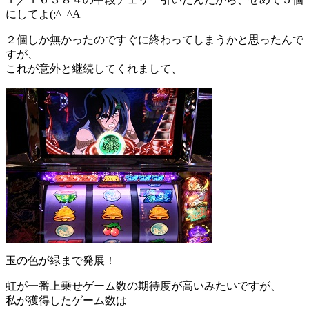
にしてよ(;^_^A
２個しか無かったのですぐに終わってしまうかと思ったんで
すが、
これが意外と継続してくれまして、
玉の色が緑まで発展！
虹が一番上乗せゲーム数の期待度が高いみたいですが、
私が獲得したゲーム数は