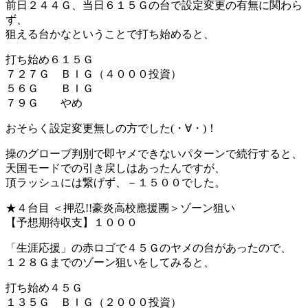
前日２４４Ｇ、当日６１５Ｇの台で設定変更の有無に関わら
ず、
狙える台かなということで打ち始めると、
打ち始め６１５Ｇ
７２７Ｇ ＢＩＧ（４０００投資）
５６Ｇ ＢＩＧ
７９Ｇ やめ
おそらく設定変更無しの方でした(・∀・)！
操のグローブ判別で即ヤメできないパターンで続行すると、
天国モードでの引き戻しはあったんですが、
頂ラッシュには繋げず、－１５００でした。
★４台目 ＜押忍!!豪炎高校應援團＞ゾーン狙い
【予想期待収支】１０００
「生涯応援」の赤ロゴで４５Ｇのヤメの台があったので、
１２８Ｇまでのゾーン狙いをしてみると、
打ち始め４５Ｇ
１３５Ｇ ＢＩＧ（２０００投資）