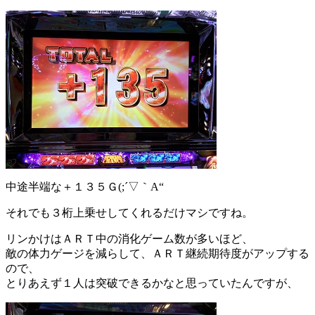
中途半端な＋１３５Ｇ(;´▽｀A“
それでも３桁上乗せしてくれるだけマシですね。
リンかけはＡＲＴ中の消化ゲーム数が多いほど、
敵の体力ゲージを減らして、ＡＲＴ継続期待度がアップする
ので、
とりあえず１人は突破できるかなと思っていたんですが、