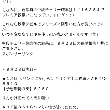
です。
ちなみに、通常時の中段チェリー確率は１／１６３８４で、
プレミア役扱いになっています(・∀・；)
これなら鉄拳デビルでフリーズ２回引いた方が良いのです
が、
いつも変な所でヒキを使うのが私のスタイルです（笑）
中段チェリー降臨後の結果は、９月２８日の稼働報告と共に
ご覧下さい。
スポンサーリンク
～９月２８日実戦～
★１台目 ＜リングにかけろ１ ギリシア十二神編＞ＡＲＴ後
８６１Ｇ
【予想期待収支】５２８０
りんかけ初めての天井狙い！
ＡＲＴ後８６１Ｇハマりの台があったため、