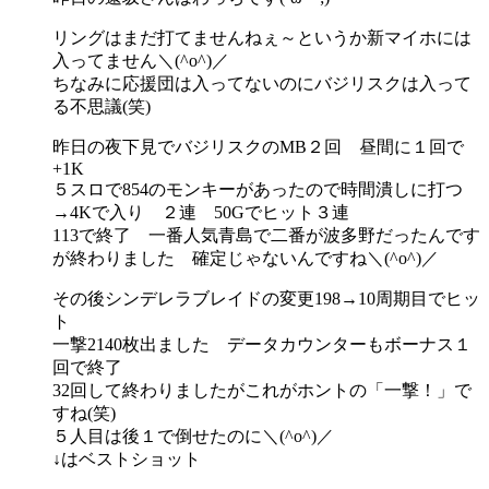
リングはまだ打てませんねぇ～というか新マイホには
入ってません＼(^o^)／
ちなみに応援団は入ってないのにバジリスクは入って
る不思議(笑)
昨日の夜下見でバジリスクのMB２回 昼間に１回で
+1K
５スロで854のモンキーがあったので時間潰しに打つ
→4Kで入り ２連 50Gでヒット３連
113で終了 一番人気青島で二番が波多野だったんです
が終わりました 確定じゃないんですね＼(^o^)／
その後シンデレラブレイドの変更198→10周期目でヒッ
ト
一撃2140枚出ました データカウンターもボーナス１
回で終了
32回して終わりましたがこれがホントの「一撃！」で
すね(笑)
５人目は後１で倒せたのに＼(^o^)／
↓はベストショット