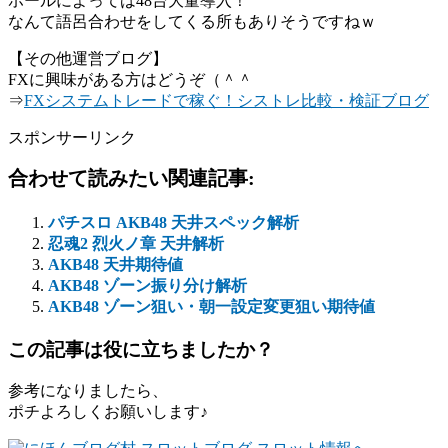
ホールによっては48台大量導入！
なんて語呂合わせをしてくる所もありそうですねｗ
【その他運営ブログ】
FXに興味がある方はどうぞ（＾＾
⇒
FXシステムトレードで稼ぐ！シストレ比較・検証ブログ
スポンサーリンク
合わせて読みたい関連記事:
パチスロ AKB48 天井スペック解析
忍魂2 烈火ノ章 天井解析
AKB48 天井期待値
AKB48 ゾーン振り分け解析
AKB48 ゾーン狙い・朝一設定変更狙い期待値
この記事は役に立ちましたか？
参考になりましたら、
ポチよろしくお願いします♪