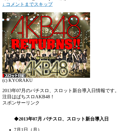
↓ コメントまでスキップ
(c) KYORAKU
2013年07月のパチスロ、スロット新台導入日情報です。
注目はぱちスロAKB48！
スポンサーリンク
◆
2013年07月 パチスロ、スロット新台導入日
7月1日（月）