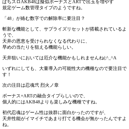
ぱちスロAKB48は擬似ボーナスとARTで出玉を増やす
規定ゲーム数管理タイプのようですね。
「48」が絡む数字での解除率に要注目？
斬新な機能として、サプライズリセットが搭載されているよ
うで、
天井の恩恵を受けられなくなる代わりに、
早めの当たりを狙える機能らしい。
天井狙いにおいては厄介な機能かもしれませんね(;^_^A
いずれにしても、大量導入の可能性大の機種なので要注目で
す！
次の注目は忍魂弐 烈火ノ章
ボーナス+ARTの融合タイプらしいので、
個人的にはAKB48よりも楽しみな機種ですね。
初代忍魂はゲーム性は抜群に面白かったのですが、
天井性能がイマイチであまり打てる機会が無かったんですよ
ね。