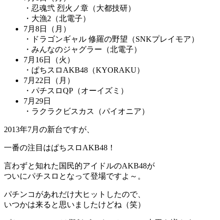
・忍魂弐 烈火ノ章（大都技研）
・大漁2（北電子）
7月8日（月）
・ドラゴンギャル 修羅の野望（SNKプレイモア）
・みんなのジャグラー（北電子）
7月16日（火）
・ぱちスロAKB48（KYORAKU）
7月22日（月）
・パチスロQP（オーイズミ）
7月29日
・ラクラクビスカス（パイオニア）
2013年7月の新台ですが、
一番の注目はぱちスロAKB48！
言わずと知れた国民的アイドルのAKB48が
ついにパチスロとなって登場ですよ～。
パチンコがあれだけ大ヒットしたので、
いつかは来ると思いましたけどね（笑）