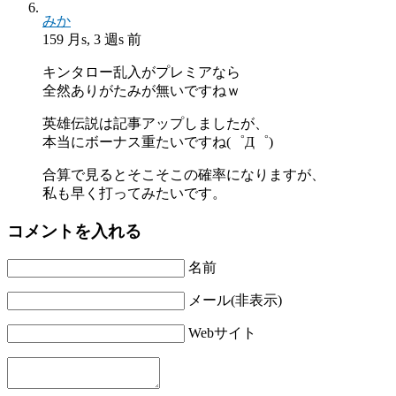
みか
159 月s, 3 週s 前
キンタロー乱入がプレミアなら
全然ありがたみが無いですねｗ
英雄伝説は記事アップしましたが、
本当にボーナス重たいですね(゜Д゜)
合算で見るとそこそこの確率になりますが、
私も早く打ってみたいです。
コメントを入れる
名前
メール(非表示)
Webサイト