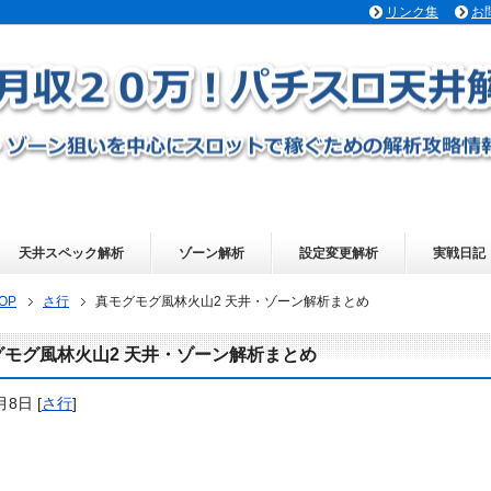
リンク集
お
天井スペック解析
ゾーン解析
設定変更解析
実戦日記
OP
さ行
真モグモグ風林火山2 天井・ゾーン解析まとめ
グモグ風林火山2 天井・ゾーン解析まとめ
月8日
[
さ行
]