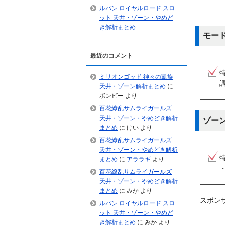
ルパン ロイヤルロード スロ
ット 天井・ゾーン・やめど
き解析まとめ
モー
最近のコメント
ミリオンゴッド 神々の凱旋
天井・ゾーン解析まとめ
に
ボンビー
より
百花繚乱サムライガールズ
天井・ゾーン・やめどき解析
ゾー
まとめ
に
けい
より
百花繚乱サムライガールズ
天井・ゾーン・やめどき解析
まとめ
に
アララギ
より
百花繚乱サムライガールズ
天井・ゾーン・やめどき解析
まとめ
に
みか
より
スポン
ルパン ロイヤルロード スロ
ット 天井・ゾーン・やめど
き解析まとめ
に
みか
より