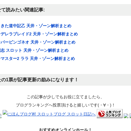
せて読みたい関連記事:
じきた道中記乙 天井・ゾーン解析まとめ
ンデレラブレイド2 天井・ゾーン解析まとめ
ーパービンゴネオ 天井・ゾーン解析まとめ
志 スロット 天井・ゾーン解析まとめ
マスター2 ララ 天井・ゾーン解析まとめ
たの1票が記事更新の励みになります！
この記事が少しでもお役に立てましたら、
ブログランキングへ投票頂けると嬉しいです(・∀・)！
おすすめオンラインホール！