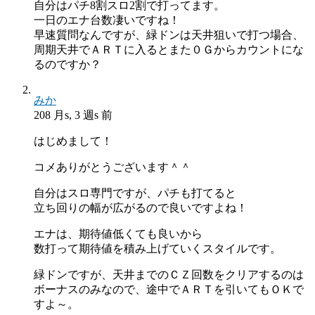
自分はパチ8割スロ2割で打ってます。
一日のエナ台数凄いですね！
早速質問なんですが、緑ドンは天井狙いで打つ場合、
周期天井でＡＲＴに入るとまた０Ｇからカウントにな
るのですか？
みか
208 月s, 3 週s 前
はじめまして！
コメありがとうございます＾＾
自分はスロ専門ですが、パチも打てると
立ち回りの幅が広がるので良いですよね！
エナは、期待値低くても良いから
数打って期待値を積み上げていくスタイルです。
緑ドンですが、天井までのＣＺ回数をクリアするのは
ボーナスのみなので、途中でＡＲＴを引いてもＯＫで
すよ～。