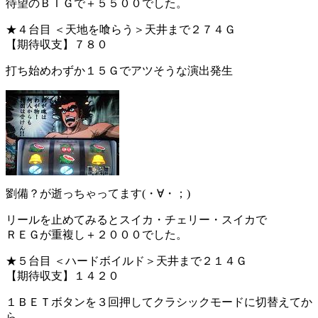
待望のＢＩＧで＋５５００でした。
★４台目 ＜天地を喰らう＞天井まで２７４Ｇ
【期待収支】７８０
打ち始めわずか１５Ｇでアツそうな演出発生
劉備？が逝っちゃってます(・∀・；)
リールを止めてみるとスイカ・チェリー・スイカで
ＲＥＧが重複し＋２０００でした。
★５台目 ＜ハードボイルド＞天井まで２１４Ｇ
【期待収支】１４２０
１ＢＥＴボタンを３回押してクラシックモードに切替えてか
ら