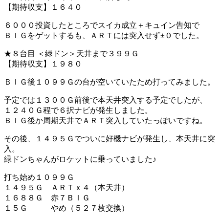
【期待収支】１６４０
６０００投資したところでスイカ成立＋キュイン告知で
ＢＩＧをゲットするも、ＡＲＴには突入せず±０でした。
★８台目 ＜緑ドン＞天井まで３９９Ｇ
【期待収支】１９８０
ＢＩＧ後１０９９Ｇの台が空いていたため打ってみました。
予定では１３００Ｇ前後で本天井突入する予定でしたが、
１２４０Ｇ程で６択ナビが発生しました。
ＢＩＧ後か周期天井でＡＲＴ突入していたっぽいですね。
その後、１４９５Ｇでついに好機ナビが発生し、本天井に突
入。
緑ドンちゃんがロケットに乗っていました♪
打ち始め１０９９Ｇ
１４９５Ｇ ＡＲＴｘ４（本天井）
１６８８Ｇ 赤７ＢＩＧ
１５Ｇ やめ（５２７枚交換）