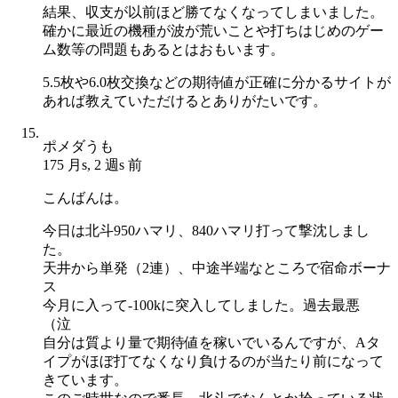
結果、収支が以前ほど勝てなくなってしまいました。
確かに最近の機種が波が荒いことや打ちはじめのゲー
ム数等の問題もあるとはおもいます。
5.5枚や6.0枚交換などの期待値が正確に分かるサイトが
あれば教えていただけるとありがたいです。
ポメダうも
175 月s, 2 週s 前
こんばんは。
今日は北斗950ハマリ、840ハマリ打って撃沈しまし
た。
天井から単発（2連）、中途半端なところで宿命ボーナ
ス
今月に入って-100kに突入してしました。過去最悪
（泣
自分は質より量で期待値を稼いでいるんですが、Aタ
イプがほぼ打てなくなり負けるのが当たり前になって
きています。