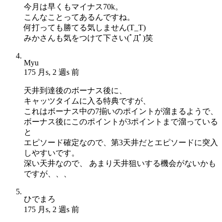
今月は早くもマイナス70k。
こんなことってあるんですね。
何打っても勝てる気しません(T_T)
みかさんも気をつけて下さい(ﾟДﾟ)笑
Myu
175 月s, 2 週s 前
天井到達後のボーナス後に、
キャッツタイムに入る特典ですが、
これはボーナス中の7揃いのポイントが溜まるようで、
ボーナス後にこのポイントが3ポイントまで溜っている
と
エピソード確定なので、第3天井だとエピソードに突入
しやすいです。
深い天井なので、 あまり天井狙いする機会がないかも
ですが、、、
ひでまろ
175 月s, 2 週s 前