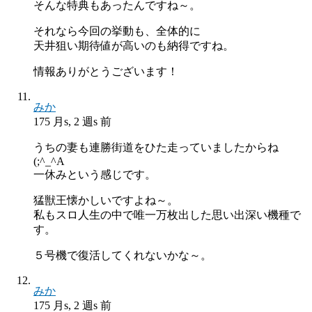
そんな特典もあったんですね～。
それなら今回の挙動も、全体的に
天井狙い期待値が高いのも納得ですね。
情報ありがとうございます！
みか
175 月s, 2 週s 前
うちの妻も連勝街道をひた走っていましたからね
(;^_^A
一休みという感じです。
猛獣王懐かしいですよね～。
私もスロ人生の中で唯一万枚出した思い出深い機種で
す。
５号機で復活してくれないかな～。
みか
175 月s, 2 週s 前