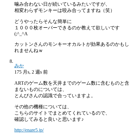
噛み合わない日が続いているみたいですが、
相変わらずモンキーは咬み合ってますね（笑）
どうやったらそんな簡単に
１０００枚オーバーできるのか教えて欲しいです
(;^_^A
カットンさんのモンキーオカルトが効果あるのかもし
れませんねｗ
みか
175 月s, 2 週s 前
ARTのゲーム数を天井までのゲーム数に含むものと含
まないものについては、
とんびさんの認識で合っていますよ。
その他の機種については、
こちらのサイトでまとめてくれているので、
確認してみると良いと思います♪
http://enare5.jp/