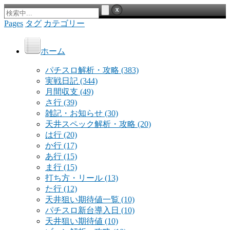
Pages
タグ
カテゴリー
ホーム
パチスロ解析・攻略
(383)
実戦日記
(344)
月間収支
(49)
さ行
(39)
雑記・お知らせ
(30)
天井スペック解析・攻略
(20)
は行
(20)
か行
(17)
あ行
(15)
ま行
(15)
打ち方・リール
(13)
た行
(12)
天井狙い期待値一覧
(10)
パチスロ新台導入日
(10)
天井狙い期待値
(10)