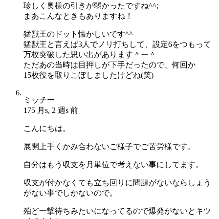
珍しく奥様の引きが弱かったですね^^;
まあこんなときもありますね！
猛獣王のドット懐かしいです^^
猛獣王と言えば3人でノリ打ちして、設定6をつもって
万枚突破した思い出があります＾ー＾
ただあの当時は目押しが下手だったので、何回か
15枚役を取りこぼしましたけどね(笑)
ミッチー
175 月s, 2 週s 前
こんにちは。
展開上手くかみ合わないご様子でご苦労様です。
自分はもう収支を月単位で考えない事にしてます。
収支が付かなくても立ち回りに問題がないならしょう
がない事でしかないので。
殆ど一撃待ちみたいになってるので爆発がないとキツ