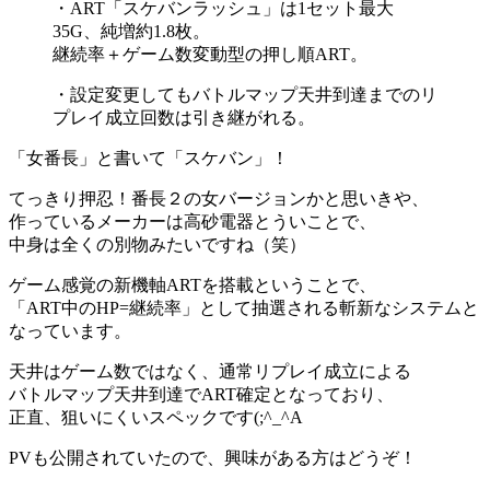
・ART「スケバンラッシュ」は1セット最大
35G、純増約1.8枚。
継続率＋ゲーム数変動型の押し順ART。
・設定変更してもバトルマップ天井到達までのリ
プレイ成立回数は引き継がれる。
「女番長」と書いて「スケバン」！
てっきり押忍！番長２の女バージョンかと思いきや、
作っているメーカーは高砂電器とういことで、
中身は全くの別物みたいですね（笑）
ゲーム感覚の新機軸ARTを搭載ということで、
「ART中のHP=継続率」として抽選される斬新なシステムと
なっています。
天井はゲーム数ではなく、通常リプレイ成立による
バトルマップ天井到達でART確定となっており、
正直、狙いにくいスペックです(;^_^A
PVも公開されていたので、興味がある方はどうぞ！