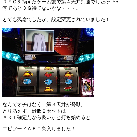
ＲＥＧを揃えたゲーム数で第４天井到達でした(;^_^A
何であと３Ｇ待てないかな・・・。
とても残念でしたが、設定変更されていました！
なんてオチはなく、第３天井が発動。
とりあえず、最低２セットは
ＡＲＴ確定だから良いかと打ち始めると
エピソードＡＲＴ突入しました！