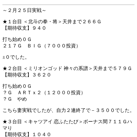
～２月２５日実戦～
★１台目 ＜北斗の拳・将＞天井まで２６６Ｇ
【期待収支】９４０
打ち始め０Ｇ
２１７Ｇ ＢＩＧ（７０００投資）
±０でした。
★２台目 ＜ミリオンゴッド 神々の系譜＞天井まで５７９Ｇ
【期待収支】３６２０
打ち始め０Ｇ
？Ｇ ＡＲＴｘ２（１２０００投資）
？Ｇ やめ
こちら妻実戦でしたが、自力２連終了で－３５００でした。
★３台目 ＜キャツアイ 恋ふたたび＞ボーナス間７１１Ｇハ
マり
【期待収支】１０４０