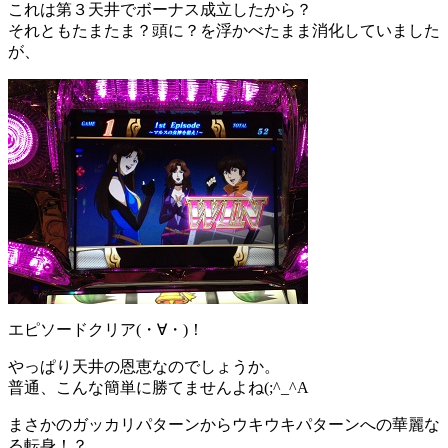
これは第３天井でボーナス成立したから？
それともたまたま？頭に？を浮かべたまま消化していました
が、
エピソードクリア(・∀・)！
やっぱり天井の恩恵なのでしょうか。
普通、こんな簡単に勝てませんよね(;^_^A
まさかのガッカリパターンからウキウキパターンへの華麗な
る転身！？