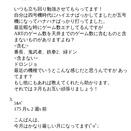
いつも立ち回り勉強させてもらってます！
自分は四号機時代にハイエナばっかしてましたが五号
機になってハナハナばっかり打ってました。
最近暇な時にゲーム数エナしてるんですが
ARTのゲーム数を天井までのゲーム数に含むものと含
まないものがありますよね？
<含む>
番長、鬼武者、鉄拳2、緑ドン
<含まない>
ドロンジョ
最近の機種でいうとこんな感じだと思うんですが あっ
てます？
もし他にもあれば教えてくれたら助かります。
それでは３月もお互い頑張りましょう！
ｼﾙﾊﾞ
175 月s, 2 週s 前
こんばんは。
今月はかなり厳しい月になってます(ﾟoﾟ;