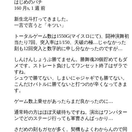
はじめのパチ
160 月s, 1 週 前
新生北斗打ってきました。
一言で言うと「キツい」
トータルゲーム数は1550G(マイスロにて)、闘神演舞初
当たり7回、突入率は1/150、天破の極…じゃなかった
刻も12回突入と数字的に申し分なかったのですが…
しんけんしょうぶ勝てません。勝舞魂20個貯めてもダ
メです。ストレート負けしてワンセット終了はザラで
すね。
シュウで勝てない、しまいにゃジャギでも勝てない。
こんだけバトルに勝てないと打つのが辛くなってきま
す。
ゲーム数上乗せがあったらまだ良かったのに…
通常時の方はほぼ天破待ちですね。演出はワンパター
ンでどのステージ行っても軍曹さんばっかり…
さだめの刻もガセが多く、契機もよくわからんので同