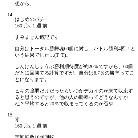
想から。
はじめのパチ
160 月s, 1 週 前
すみません追記です
自分はトータル勝舞魂60個に対し、バトル勝利4回！と
いう結果でした…(T_T)。
しんけんしょうぶ勝利期待度が約20％ですから、60個
だと12回勝てる計算ですが、自分は6.7％の勝率ってこ
とになります。
ヒキの強弱だけだったらいつかデカイのが来て収束す
ると思うのですが、他の人の勝率ってどうなんすか
ね？平均すると20％で収まってくるのか否や
零
160 月s, 1 週 前
実回転数1048回転