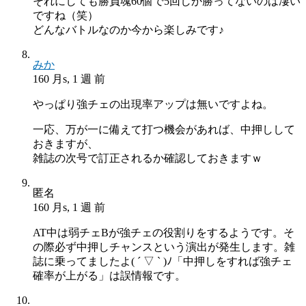
それにしても勝負魂60個で5回しか勝ってないのは凄い
ですね（笑）
どんなバトルなのか今から楽しみです♪
みか
160 月s, 1 週 前
やっぱり強チェの出現率アップは無いですよね。
一応、万が一に備えて打つ機会があれば、中押しして
おきますが、
雑誌の次号で訂正されるか確認しておきますｗ
匿名
160 月s, 1 週 前
AT中は弱チェBが強チェの役割りをするようです。そ
の際必ず中押しチャンスという演出が発生します。雑
誌に乗ってましたよ( ´ ▽ ` )ﾉ「中押しをすれば強チェ
確率が上がる」は誤情報です。