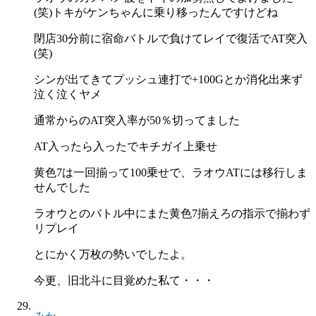
(笑)トキがケンちゃんに乗り移ったんですけどね
閉店30分前に宿命バトルで負けてレイで復活でAT突入
(笑)
シンが出てきてプッシュ連打で+100Gとか消化出来ず
泣く泣くヤメ
通常からのAT突入率が50％切ってました
AT入ったら入ったでキチガイ上乗せ
黄色7は一回揃って100乗せで、ラオウATには移行しま
せんでした
ラオウとのバトル中にまた黄色7揃えろの指示で揃わず
リプレイ
とにかく万枚の勢いでしたよ。
今更、旧北斗に目覚めた私て・・・