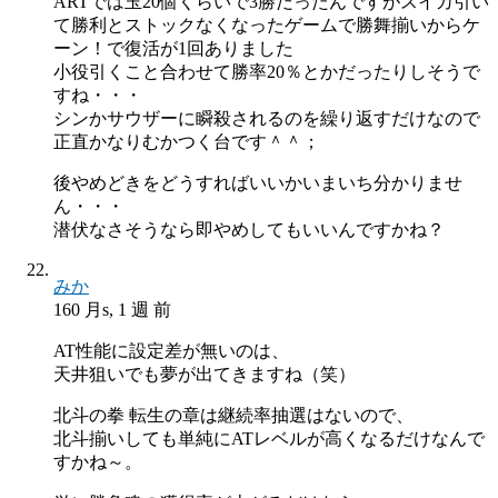
ARTでは玉20個くらいで3勝だったんですがスイカ引い
て勝利とストックなくなったゲームで勝舞揃いからケ
ーン！で復活が1回ありました
小役引くこと合わせて勝率20％とかだったりしそうで
すね・・・
シンかサウザーに瞬殺されるのを繰り返すだけなので
正直かなりむかつく台です＾＾；
後やめどきをどうすればいいかいまいち分かりませ
ん・・・
潜伏なさそうなら即やめしてもいいんですかね？
みか
160 月s, 1 週 前
AT性能に設定差が無いのは、
天井狙いでも夢が出てきますね（笑）
北斗の拳 転生の章は継続率抽選はないので、
北斗揃いしても単純にATレベルが高くなるだけなんで
すかね～。