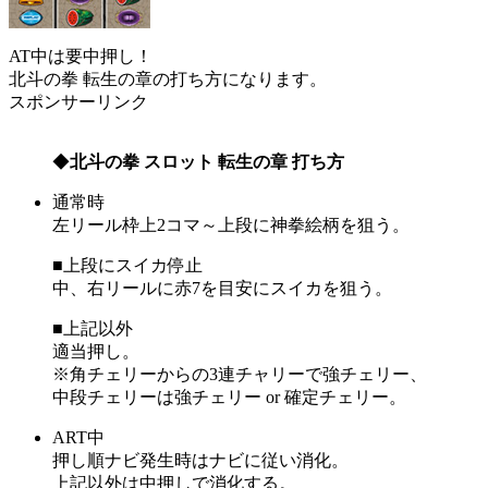
AT中は要中押し！
北斗の拳 転生の章の打ち方になります。
スポンサーリンク
◆
北斗の拳 スロット 転生の章 打ち方
通常時
左リール枠上2コマ～上段に神拳絵柄を狙う。
■上段にスイカ停止
中、右リールに赤7を目安にスイカを狙う。
■上記以外
適当押し。
※角チェリーからの3連チャリーで強チェリー、
中段チェリーは強チェリー or 確定チェリー。
ART中
押し順ナビ発生時はナビに従い消化。
上記以外は中押しで消化する。