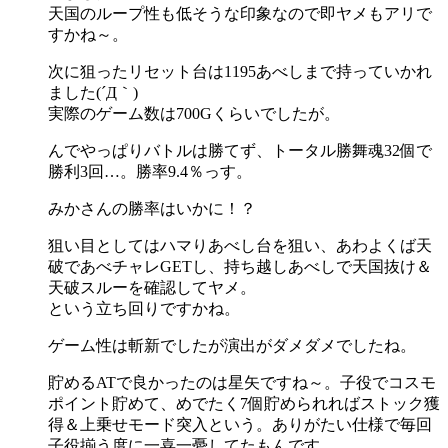
天国のループ性も低そうな印象なので即ヤメもアリで
すかね～。
次に狙ったリセット台は1195あべしまで持っていかれ
ました(´Д｀)
実際のゲーム数は700Gくらいでしたが。
んでやっぱりバトルは勝てず、トータル勝舞魂32個で
勝利3回…。勝率9.4％っす。
みかさんの勝率はいかに！？
狙い目としてはハマりあべし台を狙い、あわよくば天
破であべチャレGETし、持ち越しあべしで天国抜け＆
天破スルーを確認してヤメ。
という立ち回りですかね。
ゲーム性は斬新でしたが演出がダメダメでしたね。
貯めるATで良かったのは星矢ですね～。子役でコスモ
ポイント貯めて、めでたく7個貯められればストック獲
得＆上乗せモード突入という。ありがたい仕様で毎回
子役揃う度に一喜一憂してたもんです。