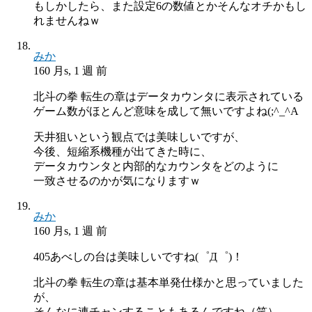
もしかしたら、また設定6の数値とかそんなオチかもし
れませんねｗ
みか
160 月s, 1 週 前
北斗の拳 転生の章はデータカウンタに表示されている
ゲーム数がほとんど意味を成して無いですよね(;^_^A
天井狙いという観点では美味しいですが、
今後、短縮系機種が出てきた時に、
データカウンタと内部的なカウンタをどのように
一致させるのかが気になりますｗ
みか
160 月s, 1 週 前
405あべしの台は美味しいですね(゜Д゜)！
北斗の拳 転生の章は基本単発仕様かと思っていました
が、
そんなに連チャンすることもあるんですね（笑）