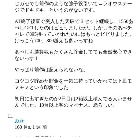
じガセでも前作のような強子役引いて→ラオウステー
ジでドキドキ、というのがないです。
AT終了後直ぐ突入した天破で３セット継続し、1550あ
べしGETしたのはビビりましたが。しかしそのあべチ
ャレで895持っていかれたのにはもっとビビりました。
けっこう700、800越えも多いっすね
あべしも勝舞魂もたくさん貯金してても全然安心でき
ないっす！
やっぱり前作は超えられないな。
コツコツ貯めた貯金を一気に持っていかれては下皿モ
ミモミという印象でした
初日に出すぎたのか2日目は2箱以上積んでる人いませ
んでした。10台以上客のマイナス。恐ろしい。
みか
160 月s, 1 週 前