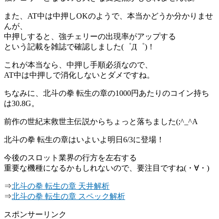
また、AT中は中押しOKのようで、本当かどうか分かりませ
んが、
中押しすると、強チェリーの出現率がアップする
という記載を雑誌で確認しました(゜Д゜)！
これが本当なら、中押し手順必須なので、
AT中は中押しで消化しないとダメですね。
ちなみに、北斗の拳 転生の章の1000円あたりのコイン持ち
は30.8G。
前作の世紀末救世主伝説からちょっと落ちました(;^_^A
北斗の拳 転生の章はいよいよ明日6/3に登場！
今後のスロット業界の行方を左右する
重要な機種になるかもしれないので、要注目ですね(・∀・)
⇒
北斗の拳 転生の章 天井解析
⇒
北斗の拳 転生の章 スペック解析
スポンサーリンク