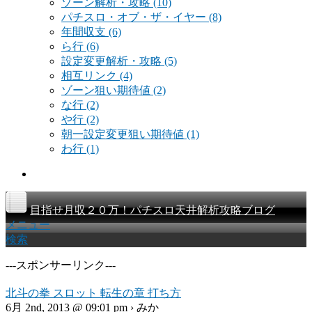
ゾーン解析・攻略
(10)
パチスロ・オブ・ザ・イヤー
(8)
年間収支
(6)
ら行
(6)
設定変更解析・攻略
(5)
相互リンク
(4)
ゾーン狙い期待値
(2)
な行
(2)
や行
(2)
朝一設定変更狙い期待値
(1)
わ行
(1)
目指せ月収２０万！パチスロ天井解析攻略ブログ
メニュー
検索
---スポンサーリンク---
北斗の拳 スロット 転生の章 打ち方
6月 2nd, 2013 @ 09:01 pm › みか