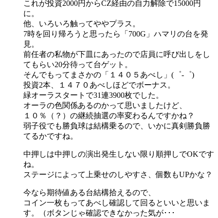
これが投資2000円からCZ経由の自力解除で15000円
に。
他、いろいろ触ってややプラス。
7時を回り帰ろうと思ったら「700G」ハマリの台を発
見。
前任者の私物が下皿にあったので店員に呼び出しをし
てもらい20分待って台ゲット。
そんでもってまさかの「１４０５あべし」(゜-゜)
投資2本、１４７０あべしほどでボーナス。
緑オーラスタートで31連3900枚でした。
オーラの色関係あるのかって思いましたけど、
１０％（？）の継続抽選の率変わるんですかね？
弱子役でも勝負球は結構乗るので、いかに真剣勝負勝
てるかですね。
中押しは中押しの演出発生しない限り順押しでOKです
ね。
ステージによって上乗せのしやすさ、個数もUPかな？
今なら期待値ある台結構拾えるので、
コイン一枚もってあべし確認して回るといいと思いま
す。（ボタンじゃ確認できなかった気が･･･