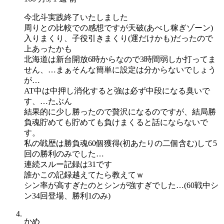
今北斗実践終了いたしました
周りとの比較での感想ですが天破(あべし稼ぎゾーン)
入りまくり、子役引きまくり(運だけかも)だったので
上あったかも
北海道は新台開放6時からなので3時間弱しか打ってま
せん、…まぁそんな簡単に設定は分からないでしょう
が…
AT中は中押し消化すると強は必ず中段になる臭いで
す、…たぶん
結果的に少し勝ったので贅沢になるのですが、結局勝
負魂貯めても貯めても負けまくると話にならないで
す。
私の戦歴は勝負魂60個獲得(初あたりの二個含む)して5
回の勝利のみでした…
連続スルー記録は31です
誰かこの記録越えてたら教えてｗ
シン率が高すぎたのとシンが強すぎでした…(60戦中シ
ン34回登場、勝利1のみ)
かめ