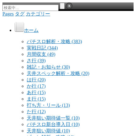
Pages
タグ
カテゴリー
ホーム
パチスロ解析・攻略
(383)
実戦日記
(344)
月間収支
(49)
さ行
(39)
雑記・お知らせ
(30)
天井スペック解析・攻略
(20)
は行
(20)
か行
(17)
あ行
(15)
ま行
(15)
打ち方・リール
(13)
た行
(12)
天井狙い期待値一覧
(10)
パチスロ新台導入日
(10)
天井狙い期待値
(10)