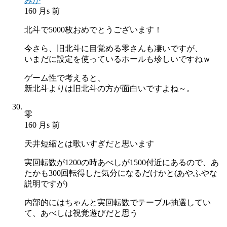
みか
160 月s 前
北斗で5000枚おめでとうございます！
今さら、旧北斗に目覚める零さんも凄いですが、
いまだに設定を使っているホールも珍しいですねｗ
ゲーム性で考えると、
新北斗よりは旧北斗の方が面白いですよね～。
零
160 月s 前
天井短縮とは歌いすぎだと思います
実回転数が1200の時あべしが1500付近にあるので、あ
たかも300回転得した気分になるだけかと(あやふやな
説明ですが)
内部的にはちゃんと実回転数でテーブル抽選してい
て、あべしは視覚遊びだと思う