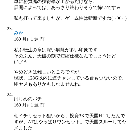
単に勝負魂の獲得率が上がるだけなら、
展開によっては、あっさり終わりそうで怖いですｗ
私も打って来ましたが、ゲーム性は斬新ですね(・∀・)
みか
160 月s, 1 週 前
私も転生の章は深い解除が多い印象です。
そのぶん、天破の刻で短縮仕様なんでしょうけど
(;^_^A
やめどきは難しいところですが、
現状、128G以内に連チャンしている台も少ないので、
即ヤメもありかもしれませんね。
はじめのパチ
160 月s, 1 週 前
朝イチリセット狙いから、投資3Kで天国HITしたんで
すが、ATはやっぱりワンセット。で天国スルーしてヤ
メました。