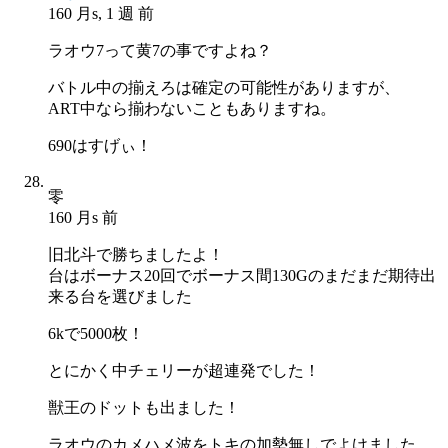
160 月s, 1 週 前
ラオウ7って黄7の事ですよね？
バトル中の揃えろは確定の可能性がありますが、
ART中なら揃わないこともありますね。
690はすげぃ！
零
160 月s 前
旧北斗で勝ちましたよ！
台はボーナス20回でボーナス間130Gのまだまだ期待出
来る台を選びました
6kで5000枚！
とにかく中チェリーが超連発でした！
獣王のドットも出ました！
ラオウのカメハメ波をトキの加勢無しでよけました