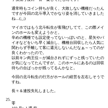
通常時もコイン持ちが良く、大敗しない機種だったん
ですが今回の北斗導入でかなり姿を消していきました
ね…(;_;)
マイホではもう北斗転生が客飛びしてて、この際メイ
ンのホールも変えようかと。
辛めの機種でも設定使ってないっぽいのと、星矢やバ
イオなどをいち早く減台し、機種台回収したら人気に
関わらず手離して客に還元しないんだなぁ～ってのが
良くわかったので。
以前キン肉王位～が減台されずにずっと残っていたの
が気になってたんですが、このホールにあるのは回収
待ちの台ばっかが残ってるんかなと。
今回の北斗転生の行方がホールの経営を左右しそうで
すね。
長々＆連投失礼しました。
零