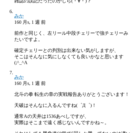
雑誌の誤記だったのかしら(・∀・)？
みか
160 月s, 1 週 前
前作と同じく、左リール中段チェリーで強チェリーみ
たいですよ。
確定チェリーとの判別は出来ない気がしますが、
そこはそんなに気にしなくても良いかなと思います
(;^_^A
みか
160 月s, 1 週 前
北斗の拳 転生の章の実戦報告ありがとうございます！
天破はそんなに入るんですね(゜Д゜)！
通常Aの天井は1536あべしですが、
実際はそこまで遠く感じないんですかね～。