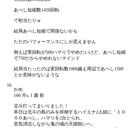
あべし短縮数1450回転
で初当たりｗ
結局あべし短縮て関係ないかも
ただのパフォーマンスにしか思えません
例えば実回転が500ハマりでやめたいけど、あべし短縮
で750だからやめれないマインド
結局当たったのは実回転数1000越え周辺であべし1500
とか意味がないような
かめ
160 月s, 1 週 前
北斗打ってまいりました！
本日は北斗の島のみを徘徊するハイエナ2人組に「１０
００あべし」ハマリを2台とられ、
意気消沈しながら鬼の城の天国狙いへ。