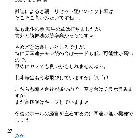
雑誌によると朝一リセット狙いのヒット率は
そこそこ高いみたいですね～。
私も北斗の拳 転生の章は打ちましたが、
意外と勝舞魂の勝率高かったですｗ
やめどきは難しいところですが、
特に天国連チャン後の台はモードも低い可能性が高い
ので、
早めにヤメても良いかもしれませんね～。
北斗転生もう客飛びしていますか(゜Д゜)！
こちらも導入台数が多いので、空き台はチラホラみま
すが、
まだ高稼働はキープしていますｗ
今後のホールの経営を左右するのは間違い無い機種で
しょう。
みか