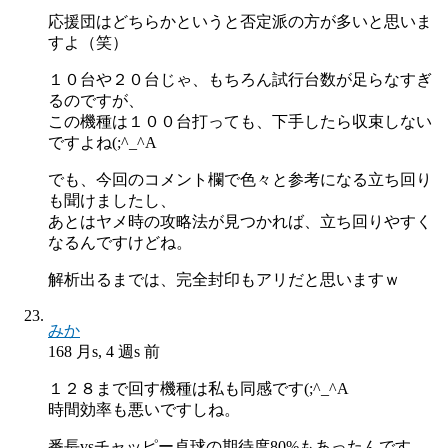
応援団はどちらかというと否定派の方が多いと思いま
すよ（笑）
１０台や２０台じゃ、もちろん試行台数が足らなすぎ
るのですが、
この機種は１００台打っても、下手したら収束しない
ですよね(;^_^A
でも、今回のコメント欄で色々と参考になる立ち回り
も聞けましたし、
あとはヤメ時の攻略法が見つかれば、立ち回りやすく
なるんですけどね。
解析出るまでは、完全封印もアリだと思いますｗ
みか
168 月s, 4 週s 前
１２８まで回す機種は私も同感です(;^_^A
時間効率も悪いですしね。
番長vsチャッピー卓球の期待度80%もあったんです