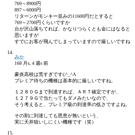
769～8900円
897～6000円
リターンがモンキー並みの11600円だとすると
769～2700円くらいですか
台が沢山落ちてれば、かなりつらくとも金にはなると
思いますが
すでにお客が飛んでしまっていますので厳しいですね
みか
168 月s, 4 週s 前
豪炎高校は荒すぎです(;^_^A
プレミア待ちの機種は基本的に厳しいですね。
１２８０Ｇまで到達すれば、ＡＲＴ確定ですが、
１２７９Ｇで当たってもダメみたいなので、
そう考えると、プレミア級の到達率の低さですよね。
その割に到達しても恩恵が無いという、
実に天井狙いしにくい機種です（笑）