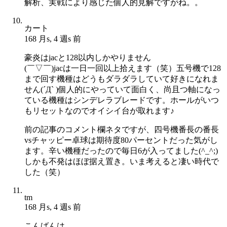
解析、実戦により感じた個人的見解ですがね。。
カート
168 月s, 4 週s 前
豪炎はjacと128以内しかやりません
(￣▽￣)jacは一日一回以上拾えます（笑）五号機で128
まで回す機種はどうもダラダラしていて好きになれま
せん(´Д` )個人的にやっていて面白く、尚且つ軸になっ
ている機種はシンデレラブレードです。ホールがいつ
もリセットなのでオイシイ台が取れます♪
前の記事のコメント欄ネタですが、四号機番長の番長
vsチャッピー卓球は期待度80パーセントだった気がし
ます。辛い機種だったので毎日6が入ってました(^_^;)
しかも不発はほぼ据え置き。いま考えると凄い時代で
した（笑）
tm
168 月s, 4 週s 前
こんばんは