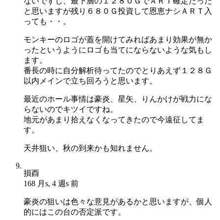
ないですし、最下層の１２８０ＧでＡＲＴ確定だった
と思いますが残り６８０Ｇ投資して恩恵ナシＡＲＴ入
っても・・。
モンキーのロゴが蓋を開けてみればあまり効果が無か
ったというようにロゴも当てにならないような気もし
ます。
番長の時に自分解析待ってたのでとりあえず１２８Ｇ
以内メインで立ち回ろうと思います。
最近のホール事情は豪炎、星矢、りんかけが戦力にな
らないのでキツイですね。
地元があまり拾えなくなってきたので今遠征してま
す。
天井狙い、秋の到来かも知れません。
損酉
168 月s, 4 週s 前
豪炎の狙いは色々な意見があるかと思いますが、個人
的にはこの台の否定派です。