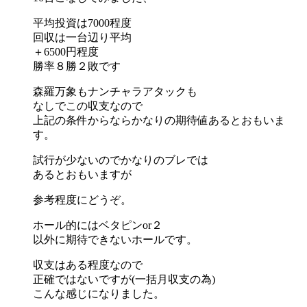
平均投資は7000程度
回収は一台辺り平均
＋6500円程度
勝率８勝２敗です
森羅万象もナンチャラアタックも
なしでこの収支なので
上記の条件からならかなりの期待値あるとおもいま
す。
試行が少ないのでかなりのブレでは
あるとおもいますが
参考程度にどうぞ。
ホール的にはベタピンor２
以外に期待できないホールです。
収支はある程度なので
正確ではないですが(一括月収支の為)
こんな感じになりました。