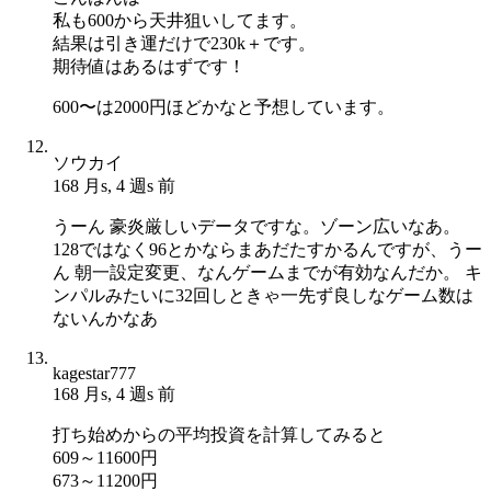
私も600から天井狙いしてます。
結果は引き運だけで230k＋です。
期待値はあるはずです！
600〜は2000円ほどかなと予想しています。
ソウカイ
168 月s, 4 週s 前
うーん 豪炎厳しいデータですな。ゾーン広いなあ。
128ではなく96とかならまあだたすかるんですが、うー
ん 朝一設定変更、なんゲームまでが有効なんだか。 キ
ンパルみたいに32回しときゃ一先ず良しなゲーム数は
ないんかなあ
kagestar777
168 月s, 4 週s 前
打ち始めからの平均投資を計算してみると
609～11600円
673～11200円