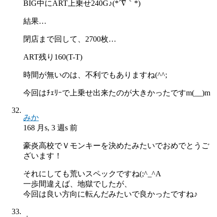
BIG中にART上乗せ240G♪(*´∇｀*)
結果…
閉店まで回して、2700枚…
ART残り160(T-T)
時間が無いのは、不利でもありますね(^^;
今回はﾁｪﾘｰで上乗せ出来たのが大きかったですm(__)m
みか
168 月s, 3 週s 前
豪炎高校でＶモンキーを決めたみたいでおめでとうご
ざいます！
それにしても荒いスペックですね(;^_^A
一歩間違えば、地獄でしたが、
今回は良い方向に転んだみたいで良かったですね♪