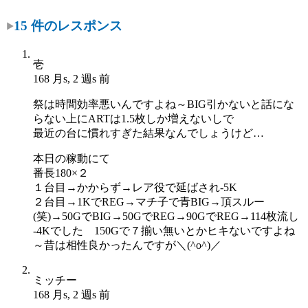
15 件のレスポンス
壱
168 月s, 2 週s 前
祭は時間効率悪いんですよね～BIG引かないと話にな
らない上にARTは1.5枚しか増えないしで
最近の台に慣れすぎた結果なんでしょうけど…
本日の稼動にて
番長180×２
１台目→かからず→レア役で延ばされ-5K
２台目→1KでREG→マチ子で青BIG→頂スルー
(笑)→50GでBIG→50GでREG→90GでREG→114枚流し
-4Kでした 150Gで７揃い無いとかヒキないですよね
～昔は相性良かったんですが＼(^o^)／
ミッチー
168 月s, 2 週s 前