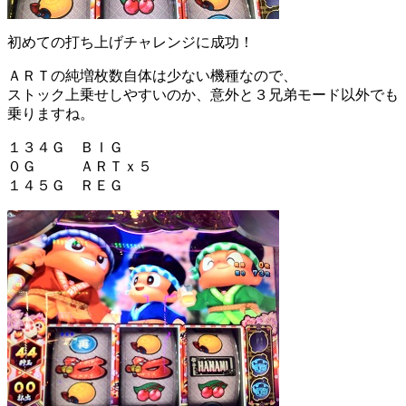
初めての打ち上げチャレンジに成功！
ＡＲＴの純増枚数自体は少ない機種なので、
ストック上乗せしやすいのか、意外と３兄弟モード以外でも
乗りますね。
１３４Ｇ ＢＩＧ
０Ｇ ＡＲＴｘ５
１４５Ｇ ＲＥＧ