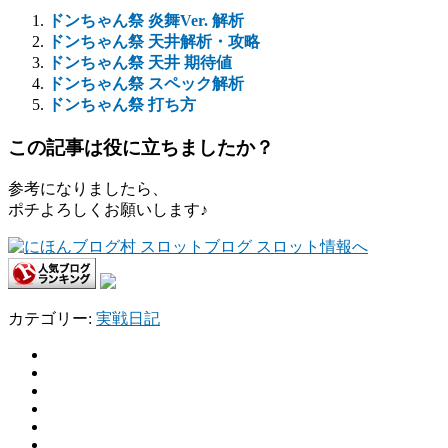
ドンちゃん祭 炎舞Ver. 解析
ドンちゃん祭 天井解析・攻略
ドンちゃん祭 天井 期待値
ドンちゃん祭 スペック解析
ドンちゃん祭 打ち方
この記事は役に立ちましたか？
参考になりましたら、
ポチよろしくお願いします♪
カテゴリー:
実戦日記