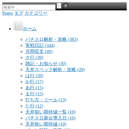
Pages
タグ
カテゴリー
ホーム
パチスロ解析・攻略
(383)
実戦日記
(344)
月間収支
(49)
さ行
(39)
雑記・お知らせ
(30)
天井スペック解析・攻略
(20)
は行
(20)
か行
(17)
あ行
(15)
ま行
(15)
打ち方・リール
(13)
た行
(12)
天井狙い期待値一覧
(10)
パチスロ新台導入日
(10)
天井狙い期待値
(10)