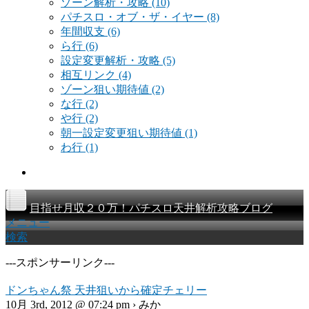
ゾーン解析・攻略
(10)
パチスロ・オブ・ザ・イヤー
(8)
年間収支
(6)
ら行
(6)
設定変更解析・攻略
(5)
相互リンク
(4)
ゾーン狙い期待値
(2)
な行
(2)
や行
(2)
朝一設定変更狙い期待値
(1)
わ行
(1)
目指せ月収２０万！パチスロ天井解析攻略ブログ
メニュー
検索
---スポンサーリンク---
ドンちゃん祭 天井狙いから確定チェリー
10月 3rd, 2012 @ 07:24 pm › みか