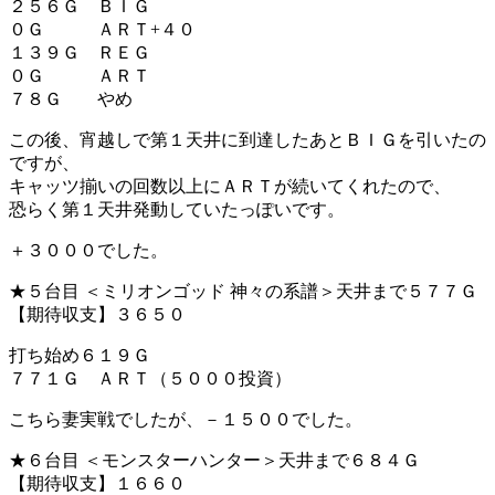
２５６Ｇ ＢＩＧ
０Ｇ ＡＲＴ+４０
１３９Ｇ ＲＥＧ
０Ｇ ＡＲＴ
７８Ｇ やめ
この後、宵越しで第１天井に到達したあとＢＩＧを引いたの
ですが、
キャッツ揃いの回数以上にＡＲＴが続いてくれたので、
恐らく第１天井発動していたっぽいです。
＋３０００でした。
★５台目 ＜ミリオンゴッド 神々の系譜＞天井まで５７７Ｇ
【期待収支】３６５０
打ち始め６１９Ｇ
７７１Ｇ ＡＲＴ（５０００投資）
こちら妻実戦でしたが、－１５００でした。
★６台目 ＜モンスターハンター＞天井まで６８４Ｇ
【期待収支】１６６０