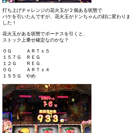
打ち上げチャレンジの花火玉が２個ある状態で
バケを引いたんですが、花火玉がドンちゃんの顔に変わりま
した！
花火玉がある状態でボーナスを引くと、
ストック上乗せ確定なのかな？
０Ｇ ＡＲＴｘ５
１５７Ｇ ＲＥＧ
１２Ｇ ＲＥＧ
０Ｇ ＡＲＴｘ４
１５５Ｇ やめ