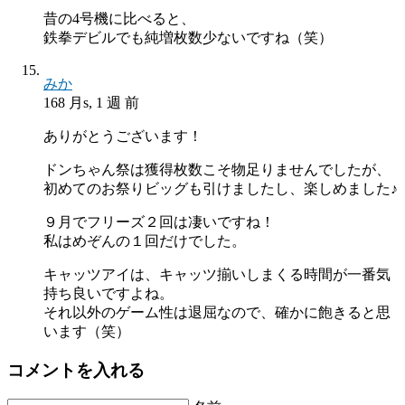
昔の4号機に比べると、
鉄拳デビルでも純増枚数少ないですね（笑）
みか
168 月s, 1 週 前
ありがとうございます！
ドンちゃん祭は獲得枚数こそ物足りませんでしたが、
初めてのお祭りビッグも引けましたし、楽しめました♪
９月でフリーズ２回は凄いですね！
私はめぞんの１回だけでした。
キャッツアイは、キャッツ揃いしまくる時間が一番気
持ち良いですよね。
それ以外のゲーム性は退屈なので、確かに飽きると思
います（笑）
コメントを入れる