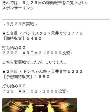
それでは、９月２９日の稼働報告をご覧下さい。
スポンサーリンク
～９月２９日実戦～
★１台目 ＜バジリスク２＞天井まで３７７Ｇ
【期待収支】５４９０
打ち始め０Ｇ
２２０Ｇ ＡＲＴｘ２（６０００投資）
こちら妻実戦でしたが、±０でした。
★２台目 ＜ドンちゃん祭＞天井まで５２３Ｇ
【予想期待収支】１６５０
打ち始め０Ｇ
７２Ｇ ＡＲＴｘ２（３０００投資）