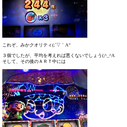
これぞ、みかクオリティ(;´▽｀A“
３個でしたが、平均を考えれば悪くないでしょう(;^_^A
そして、その後のＡＲＴ中には