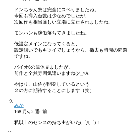
ドンちゃん祭は完全にスベりましたね。
今回も導入台数は少なめでしたが、
次回作も相当厳しい立場に立たされましたね。
モンハンも稼働落ちてきましたね。
低設定メインになってくると、
設定狙いでもキツイでしょうから、撤去も時間の問題
ですね。
バイオ6の筺体見ましたが、
前作と全然雰囲気違いますね(;^_^A
やはり、山佐が開発しているという
２の方に期待することにします（笑）
みか
168 月s, 2 週s 前
私以上のセンスの持ち主がいた(゜Д゜)！