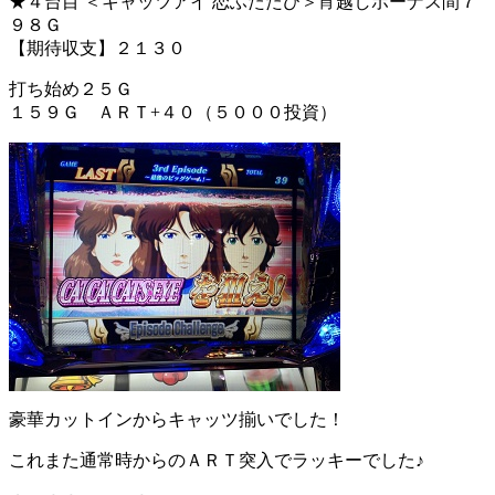
★４台目 ＜キャッツアイ 恋ふたたび＞宵越しボーナス間７
９８Ｇ
【期待収支】２１３０
打ち始め２５Ｇ
１５９Ｇ ＡＲＴ+４０（５０００投資）
豪華カットインからキャッツ揃いでした！
これまた通常時からのＡＲＴ突入でラッキーでした♪