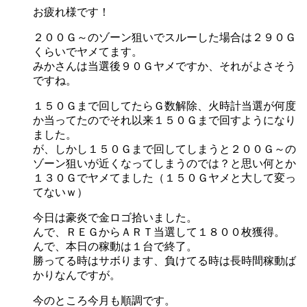
お疲れ様です！
２００Ｇ～のゾーン狙いでスルーした場合は２９０Ｇ
くらいでヤメてます。
みかさんは当選後９０Ｇヤメですか、それがよさそう
ですね。
１５０Ｇまで回してたらＧ数解除、火時計当選が何度
か当ってたのでそれ以来１５０Ｇまで回すようになり
ました。
が、しかし１５０Ｇまで回してしまうと２００Ｇ～の
ゾーン狙いが近くなってしまうのでは？と思い何とか
１３０Ｇでヤメてました（１５０Ｇヤメと大して変っ
てないｗ）
今日は豪炎で金ロゴ拾いました。
んで、ＲＥＧからＡＲＴ当選して１８００枚獲得。
んで、本日の稼動は１台で終了。
勝ってる時はサボります、負けてる時は長時間稼動ば
かりなんですが。
今のところ今月も順調です。