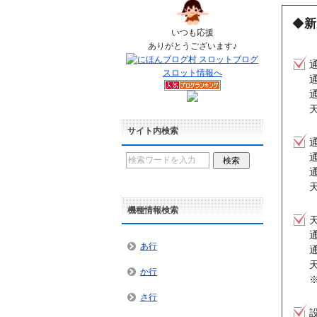
◆
新
いつも応援
ありがとうございます♪
サイト内検索
機種情報検索
あ行
か行
さ行