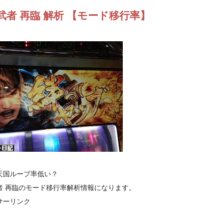
武者 再臨 解析 【モード移行率】
天国ループ率低い？
者 再臨のモード移行率解析情報になります。
サーリンク