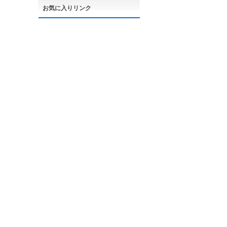
お気に入りリンク