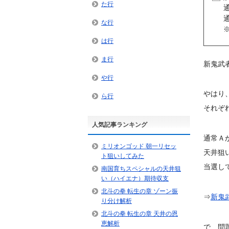
た行
な行
は行
ま行
新鬼武
や行
やはり
ら行
それぞ
人気記事ランキング
通常Ａ
ミリオンゴッド 朝一リセッ
天井狙
ト狙いしてみた
当選し
南国育ちスペシャルの天井狙
い（ハイエナ）期待収支
北斗の拳 転生の章 ゾーン振
⇒
新鬼
り分け解析
北斗の拳 転生の章 天井の恩
恵解析
で、問