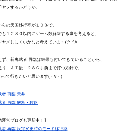
即ヤメするかどうか。
からの天国移行率が１０％で、
でも１２８Ｇ以内にゲーム数解除する事を考えると、
ヤメしにくいかなと考えています(;^_^A
えず、新鬼武者 再臨は結果も付いてきていることから、
通り、ＡＴ後１２８Ｇ手前まで打つ方針で、
わって行きたいと思います(・∀・)
者 再臨 天井
武者 再臨 解析・攻略
他運営ブログも更新中！】
武者 再臨 設定変更時のモード移行率