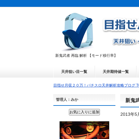
新鬼武者 再臨 解析 【モード移行率】
天井狙い目一覧
天井期待値一覧
目指せ月収２０万！パチスロ天井解析攻略ブログ T
管理人：みか
新鬼武
2013年5