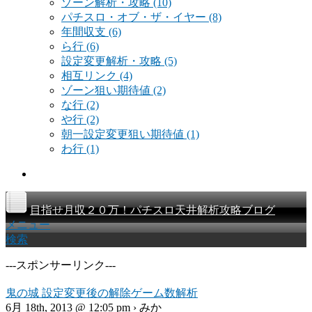
ゾーン解析・攻略
(10)
パチスロ・オブ・ザ・イヤー
(8)
年間収支
(6)
ら行
(6)
設定変更解析・攻略
(5)
相互リンク
(4)
ゾーン狙い期待値
(2)
な行
(2)
や行
(2)
朝一設定変更狙い期待値
(1)
わ行
(1)
目指せ月収２０万！パチスロ天井解析攻略ブログ
メニュー
検索
---スポンサーリンク---
鬼の城 設定変更後の解除ゲーム数解析
6月 18th, 2013 @ 12:05 pm › みか