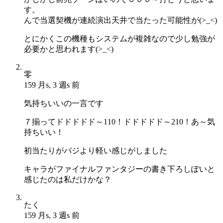
す。
んで当選契機が連続演出天井で当たった可能性が(>_<)
とにかくこの機種もシステムが複雑なので少し勉強が
必要かと思われます(>_<)
零
159 月s, 3 週s 前
気持ちいいの一言です
７揃ってドドドドド～110！ドドドドド～210！あ～気
持ちいい！
初当たりがバジより軽い感じがしました
キャラがファイナルファンタジーの書き下ろしぽいと
感じたのは私だけかな？
たく
159 月s, 3 週s 前