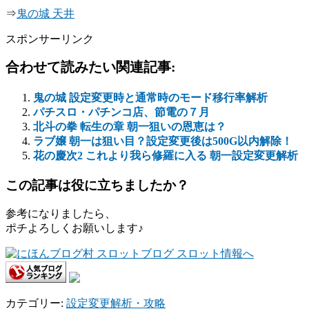
⇒
鬼の城 天井
スポンサーリンク
合わせて読みたい関連記事:
鬼の城 設定変更時と通常時のモード移行率解析
パチスロ・パチンコ店、節電の７月
北斗の拳 転生の章 朝一狙いの恩恵は？
ラブ嬢 朝一は狙い目？設定変更後は500G以内解除！
花の慶次2 これより我ら修羅に入る 朝一設定変更解析
この記事は役に立ちましたか？
参考になりましたら、
ポチよろしくお願いします♪
カテゴリー:
設定変更解析・攻略