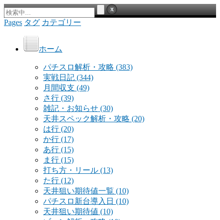
Pages
タグ
カテゴリー
ホーム
パチスロ解析・攻略
(383)
実戦日記
(344)
月間収支
(49)
さ行
(39)
雑記・お知らせ
(30)
天井スペック解析・攻略
(20)
は行
(20)
か行
(17)
あ行
(15)
ま行
(15)
打ち方・リール
(13)
た行
(12)
天井狙い期待値一覧
(10)
パチスロ新台導入日
(10)
天井狙い期待値
(10)