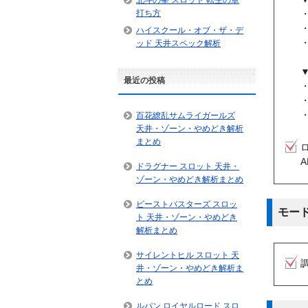
北斗の拳 スロット 転生の章
打ち方
ハイスクール・オブ・ザ・デ
ッド 天井スペック解析
最近の投稿
百花繚乱サムライガールズ
天井・ゾーン・やめどき解析
まとめ
A
ドラグナー スロット 天井・
ゾーン・やめどき解析まとめ
ビーストバスターズ スロッ
モー
ト 天井・ゾーン・やめどき
解析まとめ
サイレントヒル スロット 天
井・ゾーン・やめどき解析ま
とめ
ルパン ロイヤルロード スロ