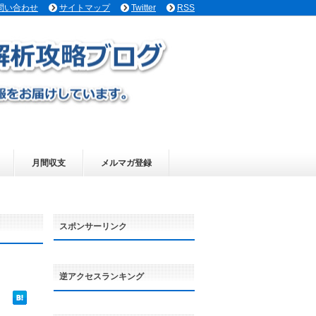
問い合わせ
サイトマップ
Twitter
RSS
月間収支
メルマガ登録
スポンサーリンク
逆アクセスランキング