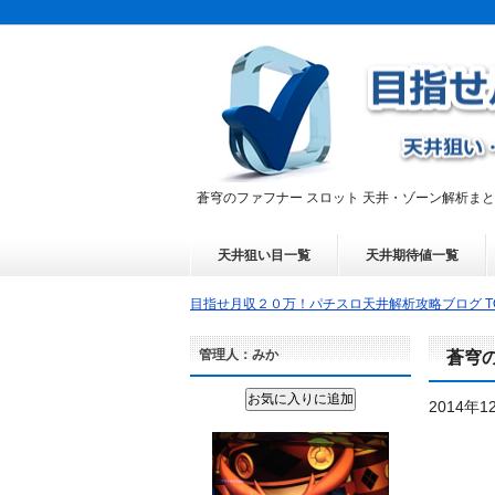
蒼穹のファフナー スロット 天井・ゾーン解析ま
天井狙い目一覧
天井期待値一覧
目指せ月収２０万！パチスロ天井解析攻略ブログ T
管理人：みか
蒼穹
2014年1