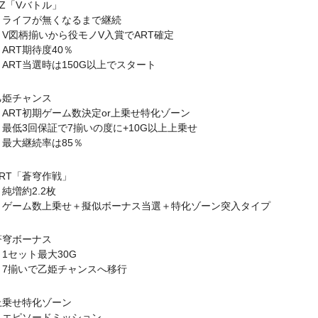
CZ「Vバトル」
・ライフが無くなるまで継続
・V図柄揃いから役モノV入賞でART確定
・ART期待度40％
・ART当選時は150G以上でスタート
乙姫チャンス
・ART初期ゲーム数決定or上乗せ特化ゾーン
・最低3回保証で7揃いの度に+10G以上上乗せ
・最大継続率は85％
ART「蒼穹作戦」
・純増約2.2枚
・ゲーム数上乗せ＋擬似ボーナス当選＋特化ゾーン突入タイプ
蒼穹ボーナス
・1セット最大30G
・7揃いで乙姫チャンスへ移行
上乗せ特化ゾーン
▼エピソードミッション