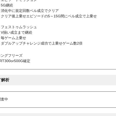
・5G継続
・消化中に規定回数ベル成立でクリア
・クリア後上乗せエピソードの5～15G間にベル成立で上乗せ
▼フェストゥムラッシュ
・V揃い成立まで継続
・毎ゲーム上乗せ
・ダブルアップチャレンジ成功で上乗せゲーム数2倍
ロングフリーズ
RT300or500G確定
ド解析
調査中