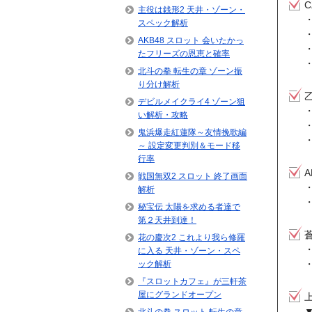
主役は銭形2 天井・ゾーン・
スペック解析
AKB48 スロット 会いたかっ
たフリーズの恩恵と確率
北斗の拳 転生の章 ゾーン振
り分け解析
デビルメイクライ4 ゾーン狙
い解析・攻略
鬼浜爆走紅蓮隊～友情挽歌編
～ 設定変更判別＆モード移
行率
戦国無双2 スロット 終了画面
解析
秘宝伝 太陽を求める者達で
第２天井到達！
花の慶次2 これより我ら修羅
に入る 天井・ゾーン・スペ
ック解析
『スロットカフェ』が三軒茶
屋にグランドオープン