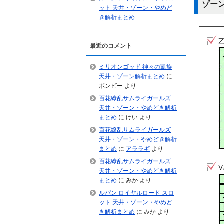
ゾー
ット 天井・ゾーン・やめど
き解析まとめ
最近のコメント
ミリオンゴッド 神々の凱旋
天井・ゾーン解析まとめ
に
ボンビー
より
百花繚乱サムライガールズ
天井・ゾーン・やめどき解析
まとめ
に
けい
より
百花繚乱サムライガールズ
天井・ゾーン・やめどき解析
まとめ
に
アララギ
より
百花繚乱サムライガールズ
天井・ゾーン・やめどき解析
まとめ
に
みか
より
ルパン ロイヤルロード スロ
ット 天井・ゾーン・やめど
き解析まとめ
に
みか
より