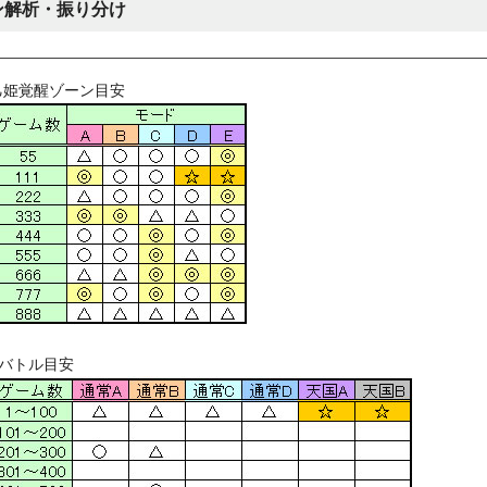
ン解析・振り分け
乙姫覚醒ゾーン目安
Vバトル目安