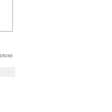
2月23日