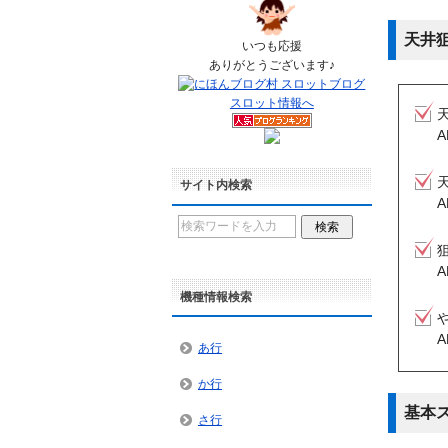
天井
いつも応援
ありがとうございます♪
サイト内検索
A
機種情報検索
あ行
か行
基本
さ行