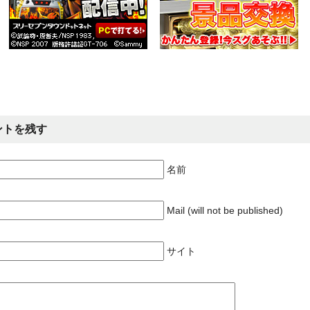
ントを残す
名前
Mail (will not be published)
サイト