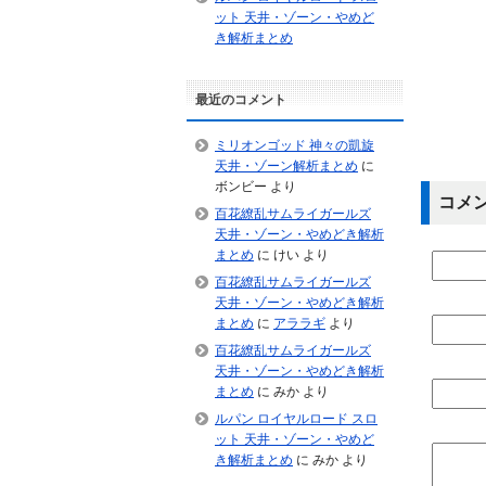
ット 天井・ゾーン・やめど
き解析まとめ
最近のコメント
ミリオンゴッド 神々の凱旋
天井・ゾーン解析まとめ
に
ボンビー
より
コメ
百花繚乱サムライガールズ
天井・ゾーン・やめどき解析
まとめ
に
けい
より
百花繚乱サムライガールズ
天井・ゾーン・やめどき解析
まとめ
に
アララギ
より
百花繚乱サムライガールズ
天井・ゾーン・やめどき解析
まとめ
に
みか
より
ルパン ロイヤルロード スロ
ット 天井・ゾーン・やめど
き解析まとめ
に
みか
より