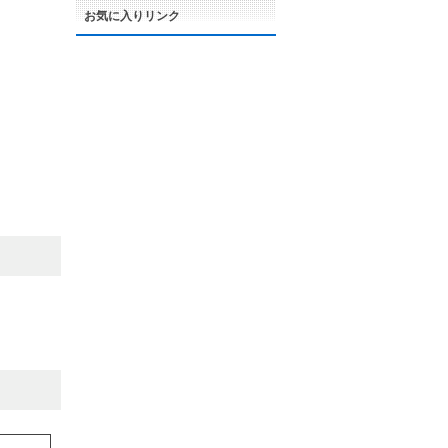
お気に入りリンク