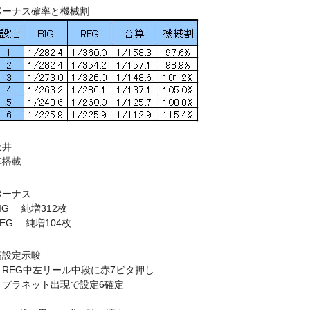
ボーナス確率と機械割
天井
非搭載
ボーナス
IG 純増312枚
REG 純増104枚
高設定示唆
▼REG中左リール中段に赤7ビタ押し
・プラネット出現で設定6確定