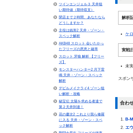
ツインエンジェル３ 天井狙
い期待値（期待収支）
閉店まで２時間、あなたなら
解析
どうしますか？
主役は銭形2 天井・ゾーン・
ケロ
スペック解析
AKB48 スロット 会いたかっ
たフリーズの恩恵と確率
実戦
スロット 牙狼 解析 【フリー
ズ】
未
モンスターハンター2 月下雷
鳴 天井・ゾーン・スペック
スポン
解析
デビルメイクライ4 ゾーン狙
い解析・攻略
秘宝伝 太陽を求める者達で
合わ
第２天井到達！
花の慶次2 これより我ら修羅
B-
に入る 天井・ゾーン・スペ
ック解析
エウ