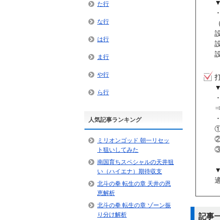
た行
な行
設
は行
設
設
ま行
や行
ら行
人気記事ランキング
ミリオンゴッド 朝一リセッ
ト狙いしてみた
南国育ちスペシャルの天井狙
い（ハイエナ）期待収支
北斗の拳 転生の章 天井の恩
恵解析
北斗の拳 転生の章 ゾーン振
り分け解析
記事