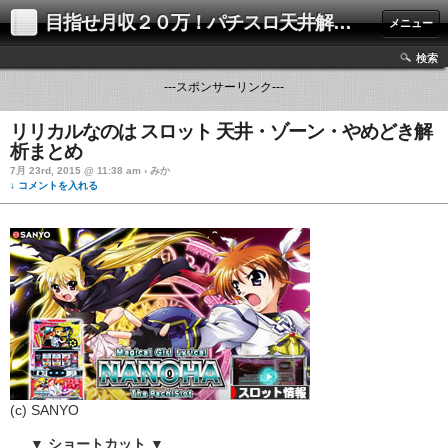
目指せ月収２０万！パチスロ天井解析攻略ブログ
メニュー
検索
---スポンサーリンク---
リリカルなのは スロット 天井・ゾーン・やめどき解
析まとめ
7月 23rd, 2015 @ 11:38 am › みか
↓ コメントを入れる
(c) SANYO
▼ ショートカット ▼