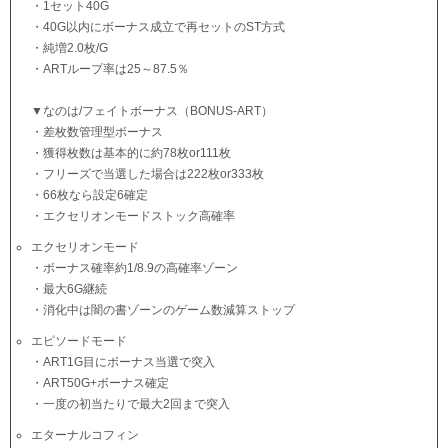
・1セット40G
・40G以内にボーナス成立で再セットのST方式
・純増2.0枚/G
・ARTループ率は25～87.5％
▼なのは/フェイトボーナス（BONUS-ART）
・差枚数管理型ボーナス
・獲得枚数は基本的に約78枚or111枚
・フリーズで当選した場合は222枚or333枚
・66枚なら設定6確定
・エクセリオンモードストック高確率
エクセリオンモード
・ボーナス確率約1/8.9の高確率ゾーン
・最大6G継続
・消化中は闇の書ゾーンのゲーム数減算ストップ
エピソードモード
・ART1G目にボーナス当選で突入
・ART50G+ボーナス確定
・一度の初当たりで最大2回まで突入
エターナルコフィン