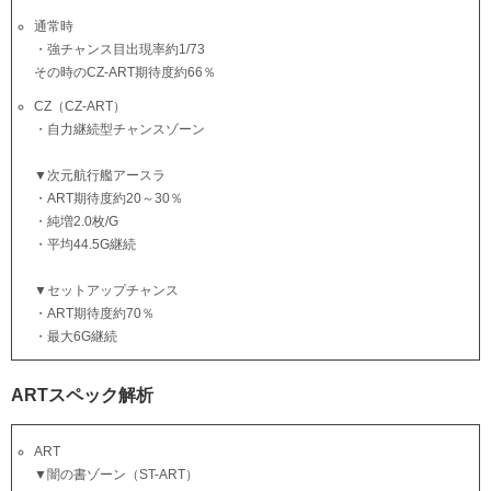
通常時
・強チャンス目出現率約1/73
その時のCZ-ART期待度約66％
CZ（CZ-ART）
・自力継続型チャンスゾーン
▼次元航行艦アースラ
・ART期待度約20～30％
・純増2.0枚/G
・平均44.5G継続
▼セットアップチャンス
・ART期待度約70％
・最大6G継続
ARTスペック解析
ART
▼闇の書ゾーン（ST-ART）