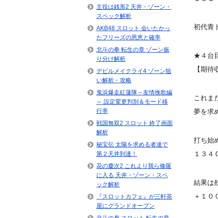
主役は銭形2 天井・ゾーン・
スペック解析
初代青
AKB48 スロット 会いたかっ
たフリーズの恩恵と確率
北斗の拳 転生の章 ゾーン振
★４台
り分け解析
【期待
デビルメイクライ4 ゾーン狙
い解析・攻略
鬼浜爆走紅蓮隊～友情挽歌編
これま
～ 設定変更判別＆モード移
夢を求
行率
戦国無双2 スロット 終了画面
解析
打ち始
秘宝伝 太陽を求める者達で
１３４
第２天井到達！
花の慶次2 これより我ら修羅
に入る 天井・ゾーン・スペ
結果は
ック解析
＋１０
『スロットカフェ』が三軒茶
屋にグランドオープン