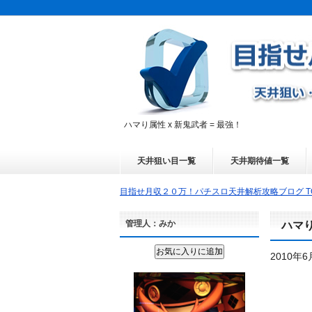
ハマり属性 x 新鬼武者 = 最強！
天井狙い目一覧
天井期待値一覧
目指せ月収２０万！パチスロ天井解析攻略ブログ T
管理人：みか
ハマり
2010年6