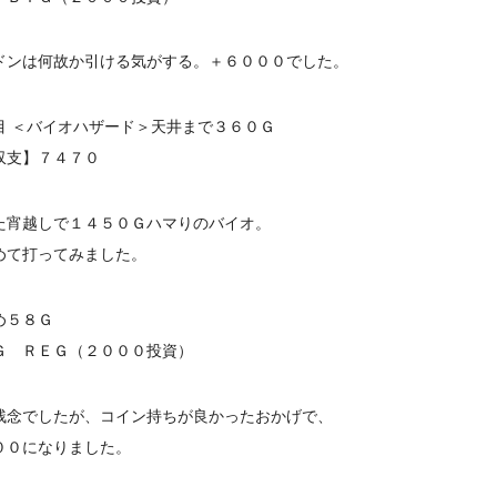
ドンは何故か引ける気がする。＋６０００でした。
目 ＜バイオハザード＞天井まで３６０Ｇ
収支】７４７０
た宵越しで１４５０Ｇハマりのバイオ。
めて打ってみました。
め５８Ｇ
Ｇ ＲＥＧ（２０００投資）
残念でしたが、コイン持ちが良かったおかげで、
００になりました。