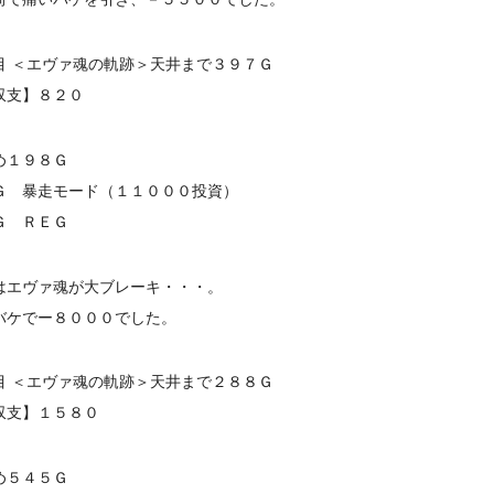
目 ＜エヴァ魂の軌跡＞天井まで３９７Ｇ
収支】８２０
め１９８Ｇ
Ｇ 暴走モード（１１０００投資）
Ｇ ＲＥＧ
はエヴァ魂が大ブレーキ・・・。
バケでー８０００でした。
目 ＜エヴァ魂の軌跡＞天井まで２８８Ｇ
収支】１５８０
め５４５Ｇ