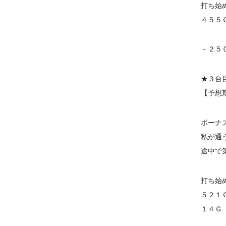
打ち始
４５５
－２５
★３台
【予想
ボーナ
私が通
途中で
打ち始
５２１
１４Ｇ