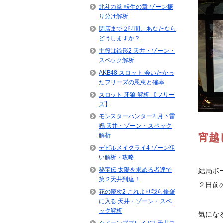
北斗の拳 転生の章 ゾーン振
り分け解析
閉店まで２時間、あなたなら
どうしますか？
主役は銭形2 天井・ゾーン・
スペック解析
AKB48 スロット 会いたかっ
たフリーズの恩恵と確率
スロット 牙狼 解析 【フリー
ズ】
モンスターハンター2 月下雷
鳴 天井・ゾーン・スペック
解析
宵越
デビルメイクライ4 ゾーン狙
い解析・攻略
秘宝伝 太陽を求める者達で
結局ボ
第２天井到達！
２日前
花の慶次2 これより我ら修羅
に入る 天井・ゾーン・スペ
ック解析
気にな