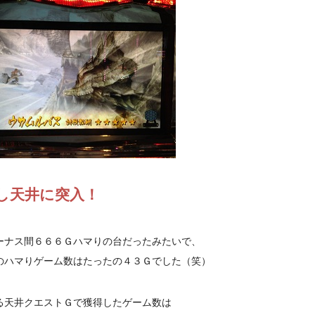
し天井に突入！
ーナス間６６６Ｇハマりの台だったみたいで、
のハマりゲーム数はたったの４３Ｇでした（笑）
る天井クエストＧで獲得したゲーム数は