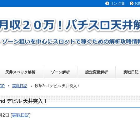
リンク集
お
天井スペック解析
ゾーン解析
設定変更解析
実戦日記
OP
実戦日記
鉄拳2nd デビル 天井突入！
nd デビル 天井突入！
月2日
[
実戦日記
]