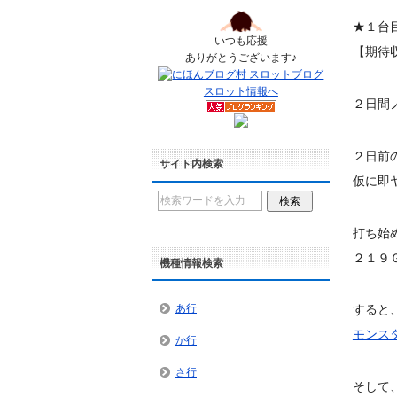
★１台
いつも応援
【期待
ありがとうございます♪
２日間
２日前
サイト内検索
仮に即
打ち始
２１９
機種情報検索
あ行
すると
モンス
か行
さ行
そして