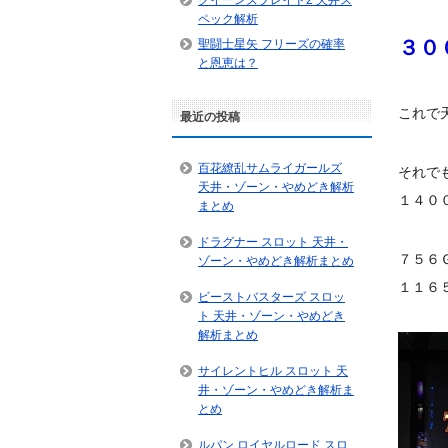
クイーンズブレイド2 天井ス
ペック解析
３００
聖闘士星矢 フリーズの確率
と恩恵は？
これで天
最近の投稿
百花繚乱サムライガールズ
それで
天井・ゾーン・やめどき解析
１４０
まとめ
ドラグナー スロット 天井・
７５６
ゾーン・やめどき解析まとめ
１１６
ビーストバスターズ スロッ
ト 天井・ゾーン・やめどき
解析まとめ
サイレントヒル スロット 天
井・ゾーン・やめどき解析ま
とめ
ルパン ロイヤルロード スロ