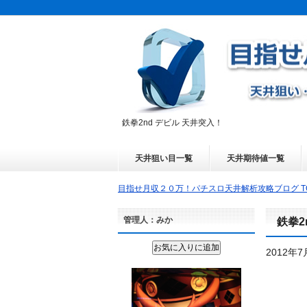
鉄拳2nd デビル 天井突入！
天井狙い目一覧
天井期待値一覧
目指せ月収２０万！パチスロ天井解析攻略ブログ T
管理人：みか
鉄拳2
2012年7