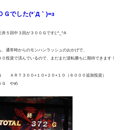
Ｇでした(*´Д｀)=з
井５回中３回が３００Ｇです(;^_^A
も、通常時からのモンハンラッシュのおかげで、
００投資で済んでいるので、まだまだ逆転勝ちに期待できます！
Ｇ ＡＲＴ３００+１０+２０+１０（６０００追加投資）
５Ｇ やめ