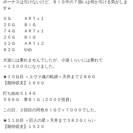
ボーナスは引けないけど、ＢＩＧ中の７揃いは何か引ける気がしま
すｗ
０Ｇ ＡＲＴｘ１
２０Ｇ ＢＩＧ
７４Ｇ ＡＲＴｘ１
２５Ｇ ＢＩＧ
３２Ｇ ＡＲＴｘ２
８２Ｇ やめ
大波には乗れませんでしたが、小波くらいには乗れて
＋１３０００になりました。
★１０台目 ＜エヴァ魂の軌跡＞天井まで２８６Ｇ
【期待収支】１６００
打ち始め５１４Ｇ
５９６Ｇ 青ＢＩＧ（２０００投資）
この日、２回目の同色ＢＩＧで＋７０００でした。
★１１台目 ＜巨人の星＞天井まで３８２Ｇくらい
【期待収支】１５２０