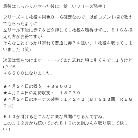
最後はしっかりハマった後に、嬉しいフリーズ発生！
フリーズ＝１枚役＋同色ＢＩＧ確定なので、以前コメント欄で教え
てもらったように
左リール下段に赤７をビタ押して１枚役を獲得せずに、ＢＩＧを揃
えた方がお得ですが、
そんなことすっかり忘れて普通に赤７を狙い、１枚役を取ってしま
いました（笑）
次回は気をつけます・・・ってまた忘れた頃に引くんでしょうけど
(;^_^A
＋６５００になりました。
★４月２４日の収支：＋３９０００
★４月２４日の期待収支：＋１８７７０
★４月２４日のボーナス確率：１／２４２（ＢＩＧ１３回、ＲＥＧ
２回）
ＢＩＧが引けるとこんなに楽な展開になるんですね。
このまま２月から続いていたＢＩＧの欠損ぶんを取り戻して欲し
い！