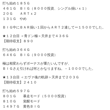
打ち始め１８５Ｇ
４６１Ｇ ＢＩＧ（８０００投資、シングル揃いｘ１）
２０Ｇ ＡＲＴｘ２
１３１Ｇ やめ
ＢＩＧ中にＢＡＲ揃い１回からＡＲＴ２連してー１５００でした。
★１２台目 ＜青ドン極＞天井まで４３６Ｇ
【期待収支】８９０
打ち始め３６４Ｇ
６４６Ｇ ＢＩＧ（９０００投資）
極は相変わらずボーナスが重たいんですが、
ＢＩＧさえ引ければ何とかなりますね。－１０００でした。
★１３台目 ＜エヴァ魂の軌跡＞天井まで２０３Ｇ
【期待収支】２４１０
打ち始め５９７Ｇ
８０１Ｇ 暴走モード（５０００投資）
８１０Ｇ 覚醒モード
１４９７Ｇ 黄色ＢＩＧ