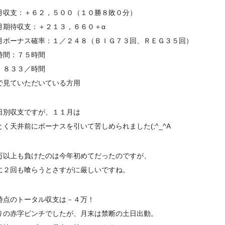
月収支：＋６２，５００（１０勝８敗０分）
月期待収支：＋２１３，６６０＋α
月ボーナス確率：１／２４８（ＢＩＧ７３回、ＲＥＧ３５回）
時間：７５時間
：８３３／時間
で見ていただいている方用
日別収支ですが、１１月は
とく天井前にボーナスを引いて苦しめられました(;^_^A
万以上も負けたのは今年初めてだったのですが、
に２回も喰らうとさすがに厳しいですね。
時点のトータル収支は－４万！
りの赤字ピンチでしたが、月末は禁断の土日出動。