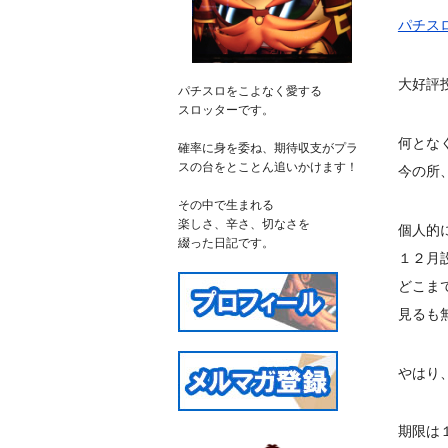
パチス
大好評
パチスロをこよなく愛する
スロッターです。
何とな
確率に身を委ね、期待収支がプラ
スの台をとことん追いかけます！
今の所、
その中で生まれる
楽しさ、辛さ、切なさを
個人的
綴った日記です。
１２月
どこま
見るも
やはり
期限は