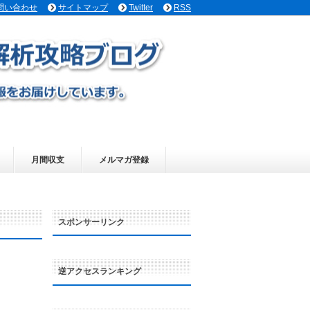
問い合わせ
サイトマップ
Twitter
RSS
月間収支
メルマガ登録
スポンサーリンク
逆アクセスランキング