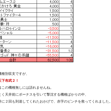
機種別収支ですが、
天下布武２！
はこの機種無しには語れませんね。
とく天井前にボーナスを引いて撃沈する機種ばかりの中、
井に２回も到達してくれたおかげで、赤字のピンチを救ってくれました