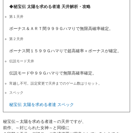
◆
秘宝伝 太陽を求める者達 天井解析・攻略
第１天井
ボーナス＆ＡＲＴ間９９９Ｇハマりで無限高確率確定。
第２天井
ボーナス間１５９９Ｇハマりで超高確率＋ボーナスが確定。
伝説モード天井
伝説モード中９９Ｇハマりで無限高確率確定。
宵越し不可。設定変更で天井までのゲーム数はリセット。
スペック
秘宝伝 太陽を求める者達 スペック
秘宝伝～太陽を求める者達～の天井ですが、
前作、～封じられた女神～と同様に