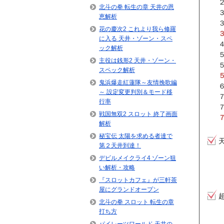
北斗の拳 転生の章 天井の恩
恵解析
花の慶次2 これより我ら修羅
に入る 天井・ゾーン・スペ
ック解析
主役は銭形2 天井・ゾーン・
スペック解析
鬼浜爆走紅蓮隊～友情挽歌編
～ 設定変更判別＆モード移
行率
戦国無双2 スロット 終了画面
解析
秘宝伝 太陽を求める者達で
第２天井到達！
デビルメイクライ4 ゾーン狙
い解析・攻略
『スロットカフェ』が三軒茶
屋にグランドオープン
北斗の拳 スロット 転生の章
打ち方