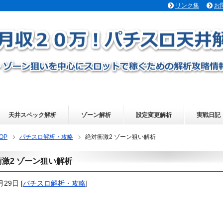
リンク集
お
天井スペック解析
ゾーン解析
設定変更解析
実戦日記
OP
パチスロ解析・攻略
絶対衝激2 ゾーン狙い解析
激2 ゾーン狙い解析
月29日
[
パチスロ解析・攻略
]