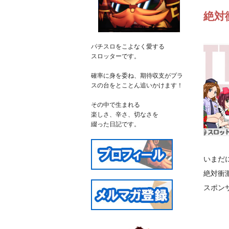
絶対
パチスロをこよなく愛する
スロッターです。
確率に身を委ね、期待収支がプラ
スの台をとことん追いかけます！
その中で生まれる
楽しさ、辛さ、切なさを
綴った日記です。
いまだ
絶対衝
スポン