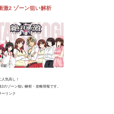
衝激2 ゾーン狙い解析
に人気高し！
激2のゾーン狙い解析・攻略情報です。
サーリンク