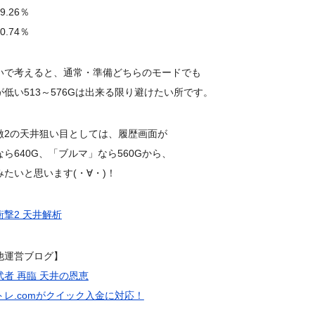
9.26％
0.74％
いで考えると、通常・準備どちらのモードでも
が低い513～576Gは出来る限り避けたい所です。
激2の天井狙い目としては、履歴画面が
ら640G、「ブルマ」なら560Gから、
みたいと思います(・∀・)！
衝撃2 天井解析
他運営ブログ】
武者 再臨 天井の恩恵
トレ.comがクイック入金に対応！