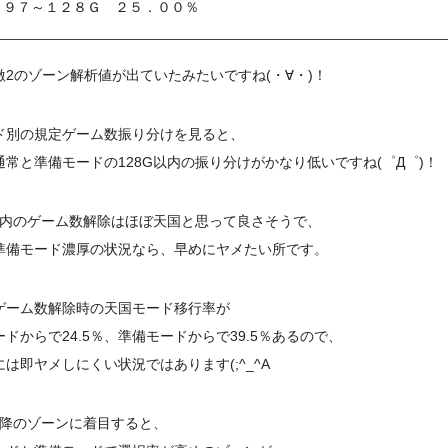
９７～１２８Ｇ ２５．００％
激2のゾーン解析値が出ていたみたいですね(・∀・)！
ド別の規定ゲーム数振り分けを見ると、
通常と準備モードの128G以内の振り分けがかなり低いですね(゜Д゜)！
G以内のゲーム数解除はほぼ天国と思って良さそうで、
準備モード濃厚の状況なら、早めにヤメたい所です。
ゲーム数解除時の天国モード移行率が
ドからで24.5％、準備モードからで39.5％あるので、
は即ヤメしにくい状況ではあります(;^_^A
G以降のゾーンに着目すると、