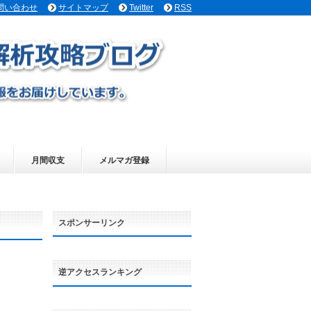
問い合わせ
サイトマップ
Twitter
RSS
月間収支
メルマガ登録
スポンサーリンク
逆アクセスランキング