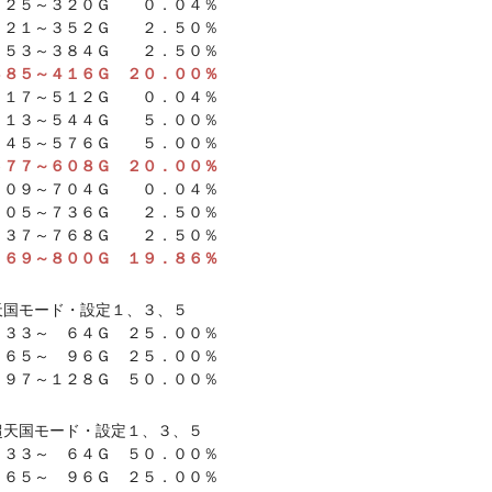
２２５～３２０Ｇ ０．０４％
３２１～３５２Ｇ ２．５０％
３５３～３８４Ｇ ２．５０％
３８５～４１６Ｇ ２０．００％
４１７～５１２Ｇ ０．０４％
５１３～５４４Ｇ ５．００％
５４５～５７６Ｇ ５．００％
５７７～６０８Ｇ ２０．００％
６０９～７０４Ｇ ０．０４％
７０５～７３６Ｇ ２．５０％
７３７～７６８Ｇ ２．５０％
７６９～８００Ｇ １９．８６％
天国モード・設定１、３、５
３３～ ６４Ｇ ２５．００％
６５～ ９６Ｇ ２５．００％
９７～１２８Ｇ ５０．００％
超天国モード・設定１、３、５
３３～ ６４Ｇ ５０．００％
６５～ ９６Ｇ ２５．００％