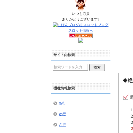
いつも応援
ありがとうございます♪
サイト内検索
◆
絶
機種情報検索
あ行
か行
さ行