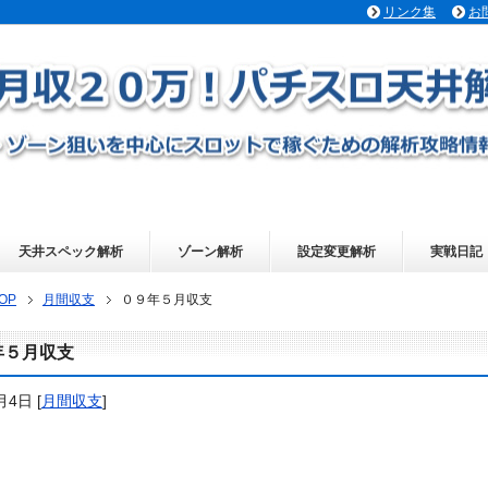
リンク集
お
天井スペック解析
ゾーン解析
設定変更解析
実戦日記
OP
月間収支
０９年５月収支
年５月収支
月4日
[
月間収支
]