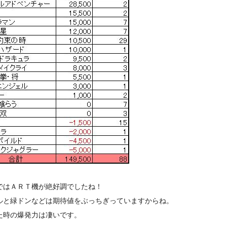
ではＡＲＴ機が絶好調でしたね！
ルと緑ドンなどは期待値をぶっちぎっていますからね。
た時の爆発力は凄いです。