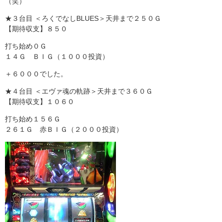
（笑）
★３台目 ＜ろくでなしBLUES＞天井まで２５０Ｇ
【期待収支】８５０
打ち始め０Ｇ
１４Ｇ ＢＩＧ（１０００投資）
＋６０００でした。
★４台目 ＜エヴァ魂の軌跡＞天井まで３６０Ｇ
【期待収支】１０６０
打ち始め１５６Ｇ
２６１Ｇ 赤ＢＩＧ（２０００投資）