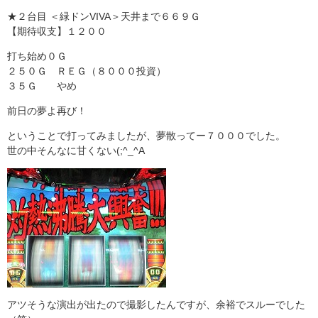
★２台目 ＜緑ドンVIVA＞天井まで６６９Ｇ
【期待収支】１２００
打ち始め０Ｇ
２５０Ｇ ＲＥＧ（８０００投資）
３５Ｇ やめ
前日の夢よ再び！
ということで打ってみましたが、夢散ってー７０００でした。
世の中そんなに甘くない(;^_^A
アツそうな演出が出たので撮影したんですが、余裕でスルーでした