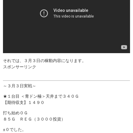
それでは、３月３日の稼動内容になります。
スポンサーリンク
～３月３日実戦～
★１台目 ＜青ドン極＞天井まで３４０Ｇ
【期待収支】１４９０
打ち始め０Ｇ
８５Ｇ ＲＥＧ（３０００投資）
±０でした。