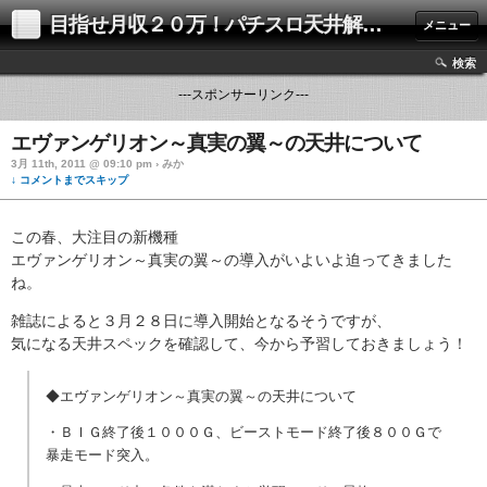
目指せ月収２０万！パチスロ天井解析攻略ブログ
メニュー
検索
---スポンサーリンク---
エヴァンゲリオン～真実の翼～の天井について
3月 11th, 2011 @ 09:10 pm › みか
↓ コメントまでスキップ
この春、大注目の新機種
エヴァンゲリオン～真実の翼～の導入がいよいよ迫ってきました
ね。
雑誌によると３月２８日に導入開始となるそうですが、
気になる天井スペックを確認して、今から予習しておきましょう！
◆エヴァンゲリオン～真実の翼～の天井について
・ＢＩＧ終了後１０００Ｇ、ビーストモード終了後８００Ｇで
暴走モード突入。