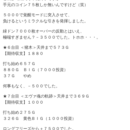
手元のコイン７５枚しか無いんですけど（笑）
５０００で覚醒モードに突入させて、
負けるというミラクルな引きを発揮しました。
緑ドン７０００枚オーバーの反動とはいえ、
極端すぎません？－３５００でした。トホホ・・・。
★６台目 ＜猪木＞天井まで５７３Ｇ
【期待収支】１８８０
打ち始め６５７Ｇ
８８０Ｇ ＢＩＧ（７０００投資）
３７Ｇ やめ
何事もなく、－５００でした。
★７台目 ＜エヴァ魂の軌跡＞天井まで３６９Ｇ
【期待収支】１０００
打ち始め２７５Ｇ
３２６Ｇ 黄色ＢＩＧ（１０００投資）
ロングフリーズから＋７５００でした。