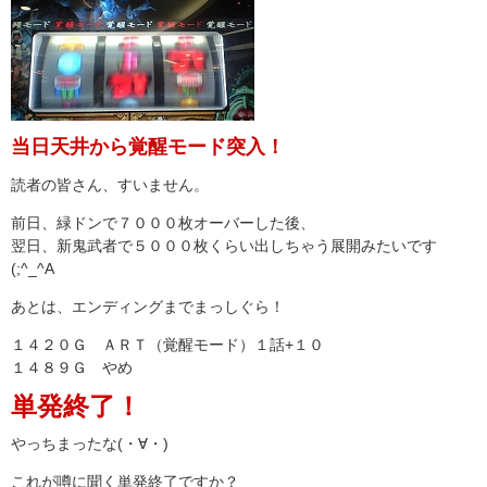
当日天井から覚醒モード突入！
読者の皆さん、すいません。
前日、緑ドンで７０００枚オーバーした後、
翌日、新鬼武者で５０００枚くらい出しちゃう展開みたいです
(;^_^A
あとは、エンディングまでまっしぐら！
１４２０Ｇ ＡＲＴ（覚醒モード）１話+１０
１４８９Ｇ やめ
単発終了！
やっちまったな(・∀・)
これが噂に聞く単発終了ですか？