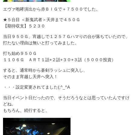
エヴァ咆哮演出から赤ＢＩＧで＋７５００でした。
★５台目 ＜新鬼武者＞天井まで４５０Ｇ
【期待収支】５２３０
当日９５０Ｇ、宵越しで１２５７Ｇハマりの台が落ちていたので、
打たない理由は無いと打ってみました。
打ち始め９５０Ｇ
１１０６Ｇ ＡＲＴ１話+２話+３０+３話（５０００投資）
すると、通常時から蒼剣ラッシュに突入し、
そのまま宵越し天井へ突入！
・・・設定変更されてました(;^_^A
当日イベント日だったので、そうだろうなとは思っていたんですけ
どね。
もちろん、続行すると、