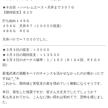
★８台目 ＜ハーレムエース＞天井まで３０７Ｇ
【期待収支】８２０
打ち始め１４９Ｇ
４５６Ｇ 天井ＲＴ（１００００投資）
４８６Ｇ ＲＥＧ
天井バケでー７０００でした。
★３月３日の収支：＋３０００
★３月３日の期待収支：＋１３５３０
★３月３日のボーナス確率：１／１６２（ＢＩＧ４回、ＲＥＧ３
回）
新鬼武者の覚醒モードのチャンスを活かせなかったのが痛かったで
すね(;^_^A
これから、期待値と実収支の差を埋めていく稼動になりそうです。
本日、発生した地震ですが、皆さん大丈夫でしたでしょうか？
私も生まれてから、こんなに強い揺れは初めてで、恐怖を感じまし
た。