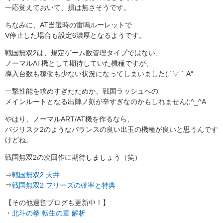
一応覚えておいて、損は無さそうです。
ちなみに、AT当選時の雷鳴ルーレットで
V停止した場合も設定6濃厚となるようです。
戦国無双2は、規定ゲーム数管理タイプではない、
ノーマルAT機として期待していた機種ですが、
導入台数も稼働も少ない状況になってしまいました(;´▽｀A“
一撃性能を求めすぎたためか、戦国ラッシュへの
メインルートとなる出陣ノ刻が辛すぎなのかもしれません(;^_^A
やはり、ノーマルART/AT機を作るなら、
バジリスク2のようなバランスの良い出玉の機種が良いと思うんです
けどね。
戦国無双2の次回作に期待しましょう（笑）
⇒
戦国無双2 天井
⇒
戦国無双2 フリーズの確率と特典
【その他運営ブログも更新中！】
・
北斗の拳 転生の章 解析