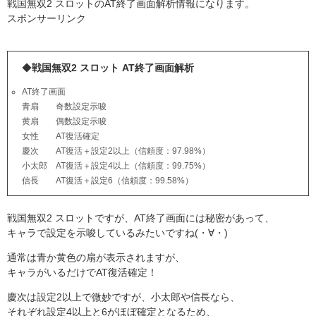
戦国無双2 スロットのAT終了画面解析情報になります。
スポンサーリンク
◆
戦国無双2 スロット AT終了画面解析
AT終了画面
青扇 奇数設定示唆
黄扇 偶数設定示唆
女性 AT復活確定
慶次 AT復活＋設定2以上（信頼度：97.98%）
小太郎 AT復活＋設定4以上（信頼度：99.75%）
信長 AT復活＋設定6（信頼度：99.58%）
戦国無双2 スロットですが、AT終了画面には秘密があって、
キャラで設定を示唆しているみたいですね(・∀・)
通常は青か黄色の扇が表示されますが、
キャラがいるだけでAT復活確定！
慶次は設定2以上で微妙ですが、小太郎や信長なら、
それぞれ設定4以上と6がほぼ確定となるため、